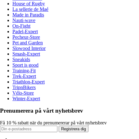
House of Rugby
La sellerie de Maé
Made in Paradis
Nauti-wave
On-Fight
Padel-Expert
Pecheur-Store
Pet and Garden
Slowood Interior
Smash-Expert
Sneakids
Sport is good
Training-Fit
Trek-Expert
Triathlon-Expert
TripnBikers
Vélo-Store
Winter-Expert
Prenumerera på vårt nyhetsbrev
Få 10 % rabatt när du prenumererar på vårt nyhetsbrev
Registrera dig