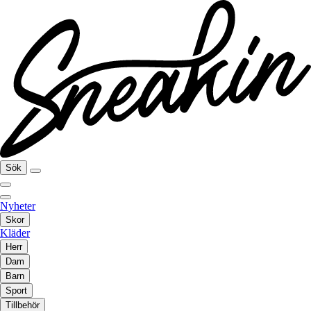
Sök
Nyheter
Skor
Kläder
Herr
Dam
Barn
Sport
Tillbehör