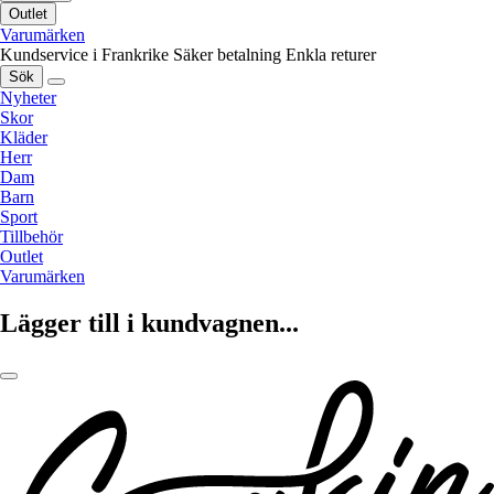
Outlet
Varumärken
Kundservice i Frankrike
Säker betalning
Enkla returer
Sök
Nyheter
Skor
Kläder
Herr
Dam
Barn
Sport
Tillbehör
Outlet
Varumärken
Lägger till i kundvagnen...