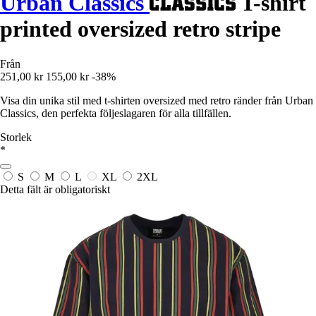
Urban Classics
T-shirt
printed oversized retro stripe
Från
251,00 kr
155,00 kr
-38%
Visa din unika stil med t-shirten oversized med retro ränder från Urban
Classics, den perfekta följeslagaren för alla tillfällen.
Storlek
*
S
M
L
XL
2XL
Detta fält är obligatoriskt