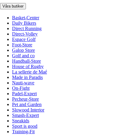
Våra butiker
Basket-Center
Daily Bikers
Direct Running
Direct-Volley
Espace Golf
Foot-Store
Galop Store
Golf and co
Handball-Store
House of Rugby
La sellerie de Maé
Made in Paradis
Nauti-wave
On-Fight
Padel-Expert
Pecheur-Store
Pet and Garden
Slowood Interior
Smash-Expert
Sneakids
Sport is good
Training-Fit