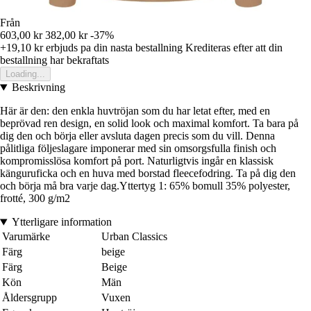
Från
603,00 kr
382,00 kr
-37%
+19,10 kr
erbjuds pa din nasta bestallning
Krediteras efter att din
bestallning har bekraftats
Loading...
Beskrivning
Här är den: den enkla huvtröjan som du har letat efter, med en
beprövad ren design, en solid look och maximal komfort. Ta bara på
dig den och börja eller avsluta dagen precis som du vill. Denna
pålitliga följeslagare imponerar med sin omsorgsfulla finish och
kompromisslösa komfort på port. Naturligtvis ingår en klassisk
känguruficka och en huva med borstad fleecefodring. Ta på dig den
och börja må bra varje dag.Yttertyg 1: 65% bomull 35% polyester,
frotté, 300 g/m2
Ytterligare information
Varumärke
Urban Classics
Färg
beige
Färg
Beige
Kön
Män
Åldersgrupp
Vuxen