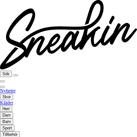
Sök
Nyheter
Skor
Kläder
Herr
Dam
Barn
Sport
Tillbehör