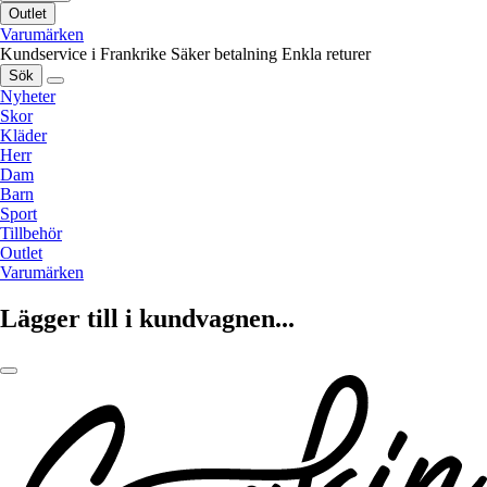
Outlet
Varumärken
Kundservice i Frankrike
Säker betalning
Enkla returer
Sök
Nyheter
Skor
Kläder
Herr
Dam
Barn
Sport
Tillbehör
Outlet
Varumärken
Lägger till i kundvagnen...