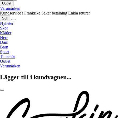
Outlet
Varumärken
Kundservice i Frankrike
Säker betalning
Enkla returer
Sök
Nyheter
Skor
Kläder
Herr
Dam
Barn
Sport
Tillbehör
Outlet
Varumärken
Lägger till i kundvagnen...