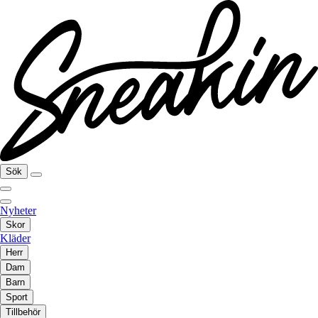
Sök
Nyheter
Skor
Kläder
Herr
Dam
Barn
Sport
Tillbehör