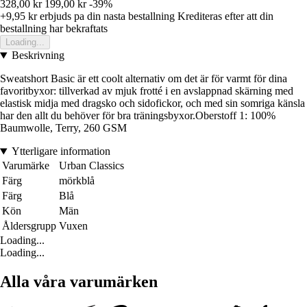
328,00 kr
199,00 kr
-39%
+9,95 kr
erbjuds pa din nasta bestallning
Krediteras efter att din
bestallning har bekraftats
Loading...
Beskrivning
Sweatshort Basic är ett coolt alternativ om det är för varmt för dina
favoritbyxor: tillverkad av mjuk frotté i en avslappnad skärning med
elastisk midja med dragsko och sidofickor, och med sin somriga känsla
har den allt du behöver för bra träningsbyxor.Oberstoff 1: 100%
Baumwolle, Terry, 260 GSM
Ytterligare information
Varumärke
Urban Classics
Färg
mörkblå
Färg
Blå
Kön
Män
Åldersgrupp
Vuxen
Loading...
Loading...
Alla våra varumärken