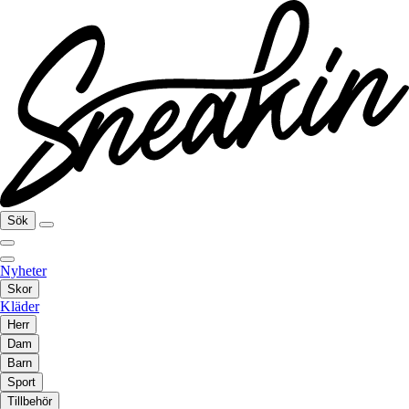
Sök
Nyheter
Skor
Kläder
Herr
Dam
Barn
Sport
Tillbehör