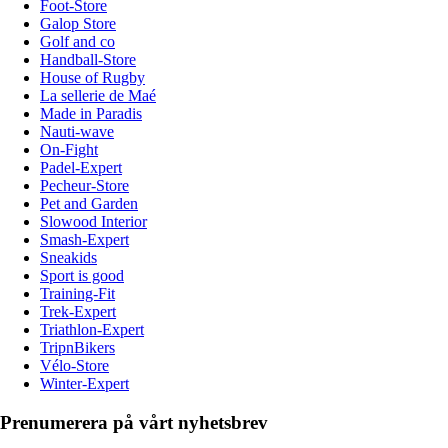
Foot-Store
Galop Store
Golf and co
Handball-Store
House of Rugby
La sellerie de Maé
Made in Paradis
Nauti-wave
On-Fight
Padel-Expert
Pecheur-Store
Pet and Garden
Slowood Interior
Smash-Expert
Sneakids
Sport is good
Training-Fit
Trek-Expert
Triathlon-Expert
TripnBikers
Vélo-Store
Winter-Expert
Prenumerera på vårt nyhetsbrev