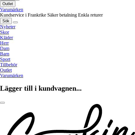
Outlet
Varumärken
Kundservice i Frankrike
Säker betalning
Enkla returer
Sök
Nyheter
Skor
Kläder
Herr
Dam
Barn
Sport
Tillbehör
Outlet
Varumärken
Lägger till i kundvagnen...