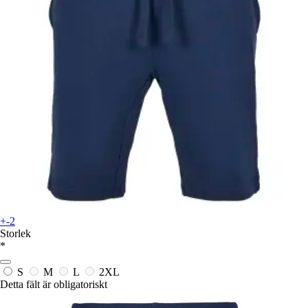
+-2
Storlek
*
S
M
L
2XL
Detta fält är obligatoriskt