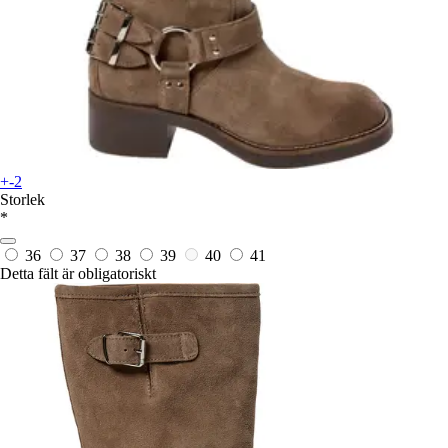
+-2
Storlek
*
36
37
38
39
40
41
Detta fält är obligatoriskt