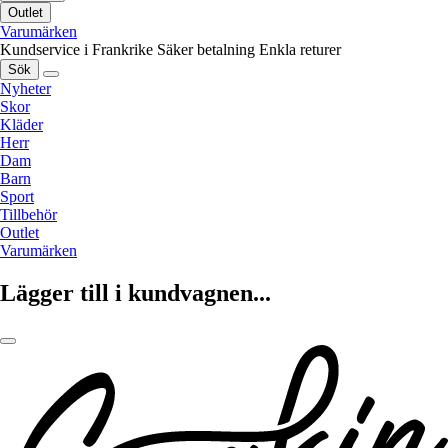
Outlet
Varumärken
Kundservice i Frankrike
Säker betalning
Enkla returer
Sök
Nyheter
Skor
Kläder
Herr
Dam
Barn
Sport
Tillbehör
Outlet
Varumärken
Lägger till i kundvagnen...