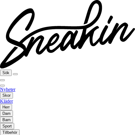
Sök
Nyheter
Skor
Kläder
Herr
Dam
Barn
Sport
Tillbehör