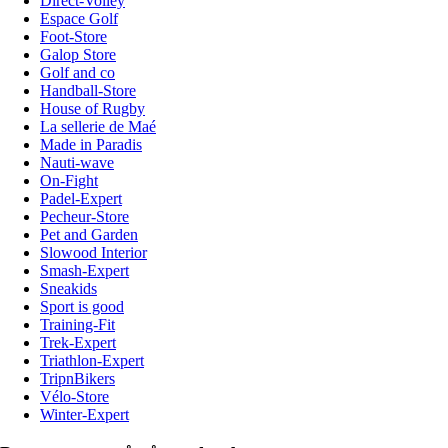
Direct-Volley
Espace Golf
Foot-Store
Galop Store
Golf and co
Handball-Store
House of Rugby
La sellerie de Maé
Made in Paradis
Nauti-wave
On-Fight
Padel-Expert
Pecheur-Store
Pet and Garden
Slowood Interior
Smash-Expert
Sneakids
Sport is good
Training-Fit
Trek-Expert
Triathlon-Expert
TripnBikers
Vélo-Store
Winter-Expert