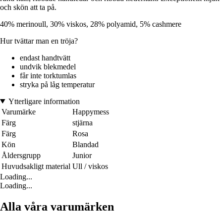
och skön att ta på.
40% merinoull, 30% viskos, 28% polyamid, 5% cashmere
Hur tvättar man en tröja?
endast handtvätt
undvik blekmedel
får inte torktumlas
stryka på låg temperatur
Ytterligare information
Varumärke
Happymess
Färg
stjärna
Färg
Rosa
Kön
Blandad
Åldersgrupp
Junior
Huvudsakligt material
Ull / viskos
Loading...
Loading...
Alla våra varumärken