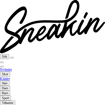
Sök
Nyheter
Skor
Kläder
Herr
Dam
Barn
Sport
Tillbehör