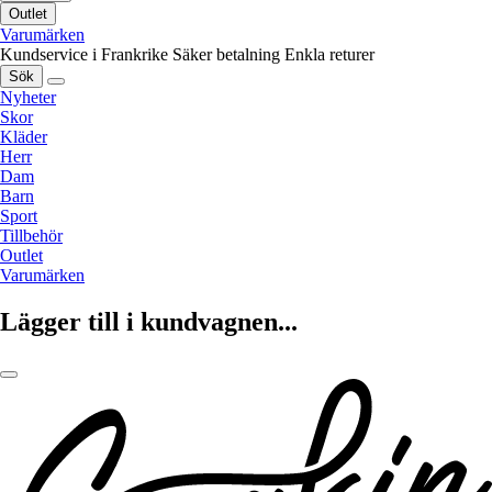
Outlet
Varumärken
Kundservice i Frankrike
Säker betalning
Enkla returer
Sök
Nyheter
Skor
Kläder
Herr
Dam
Barn
Sport
Tillbehör
Outlet
Varumärken
Lägger till i kundvagnen...