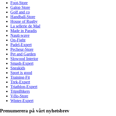
Foot-Store
Galop Store
Golf and co
Handball-Store
House of Rugby
La sellerie de Maé
Made in Paradis
Nauti-wave
On-Fight
Padel-Expert
Pecheur-Store
Pet and Garden
Slowood Interior
Smash-Expert
Sneakids
Sport is good
Training-Fit
Trek-Expert
Triathlon-Expert
TripnBikers
Vélo-Store
Winter-Expert
Prenumerera på vårt nyhetsbrev