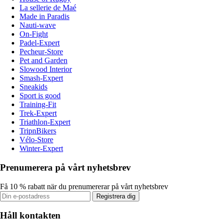
La sellerie de Maé
Made in Paradis
Nauti-wave
On-Fight
Padel-Expert
Pecheur-Store
Pet and Garden
Slowood Interior
Smash-Expert
Sneakids
Sport is good
Training-Fit
Trek-Expert
Triathlon-Expert
TripnBikers
Vélo-Store
Winter-Expert
Prenumerera på vårt nyhetsbrev
Få 10 % rabatt när du prenumererar på vårt nyhetsbrev
Registrera dig
Håll kontakten