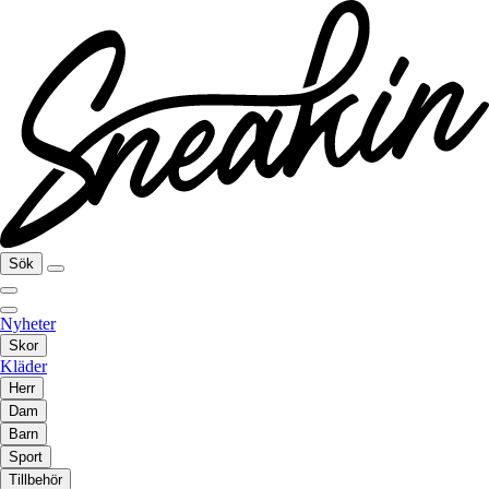
Sök
Nyheter
Skor
Kläder
Herr
Dam
Barn
Sport
Tillbehör