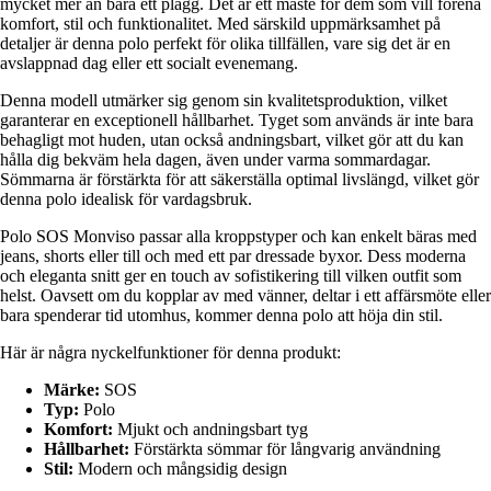
mycket mer än bara ett plagg. Det är ett måste för dem som vill förena
komfort, stil och funktionalitet. Med särskild uppmärksamhet på
detaljer är denna polo perfekt för olika tillfällen, vare sig det är en
avslappnad dag eller ett socialt evenemang.
Denna modell utmärker sig genom sin kvalitetsproduktion, vilket
garanterar en exceptionell hållbarhet. Tyget som används är inte bara
behagligt mot huden, utan också andningsbart, vilket gör att du kan
hålla dig bekväm hela dagen, även under varma sommardagar.
Sömmarna är förstärkta för att säkerställa optimal livslängd, vilket gör
denna polo idealisk för vardagsbruk.
Polo SOS Monviso passar alla kroppstyper och kan enkelt bäras med
jeans, shorts eller till och med ett par dressade byxor. Dess moderna
och eleganta snitt ger en touch av sofistikering till vilken outfit som
helst. Oavsett om du kopplar av med vänner, deltar i ett affärsmöte eller
bara spenderar tid utomhus, kommer denna polo att höja din stil.
Här är några nyckelfunktioner för denna produkt:
Märke:
SOS
Typ:
Polo
Komfort:
Mjukt och andningsbart tyg
Hållbarhet:
Förstärkta sömmar för långvarig användning
Stil:
Modern och mångsidig design