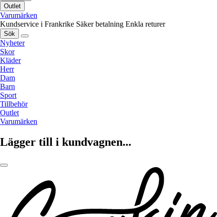
Outlet
Varumärken
Kundservice i Frankrike
Säker betalning
Enkla returer
Sök
Nyheter
Skor
Kläder
Herr
Dam
Barn
Sport
Tillbehör
Outlet
Varumärken
Lägger till i kundvagnen...