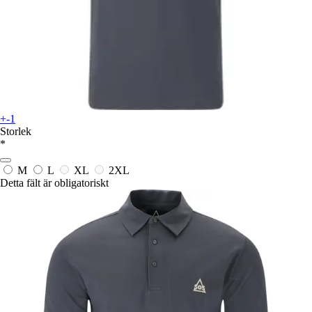
+-1
Storlek
*
M
L
XL
2XL
Detta fält är obligatoriskt