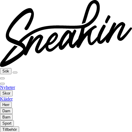
Sök
Nyheter
Skor
Kläder
Herr
Dam
Barn
Sport
Tillbehör