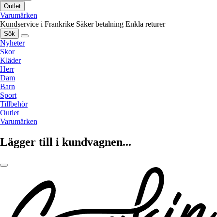
Outlet
Varumärken
Kundservice i Frankrike
Säker betalning
Enkla returer
Sök
Nyheter
Skor
Kläder
Herr
Dam
Barn
Sport
Tillbehör
Outlet
Varumärken
Lägger till i kundvagnen...