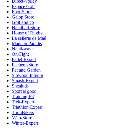
Direct-Volley
Espace Golf
Foot-Store
Galop Store
Golf and co
Handball-Store
House of Rugby
La sellerie de Maé
Made in Paradis
Nauti-wave
On-Fight
Padel-Expert
Pecheur-Store
Pet and Garden
Slowood Interior
Smash-Expert
Sneakids
Sport is good
Training-Fit
Trek-Expert
Triathlon-Expert
TripnBikers
Vélo-Store
Winter-Expert