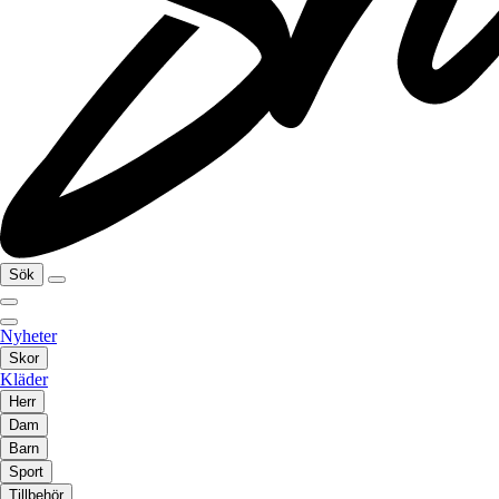
Sök
Nyheter
Skor
Kläder
Herr
Dam
Barn
Sport
Tillbehör