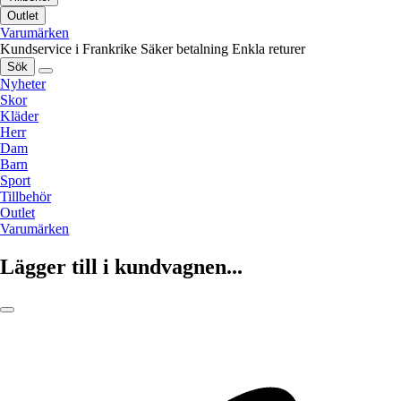
Outlet
Varumärken
Kundservice i Frankrike
Säker betalning
Enkla returer
Sök
Nyheter
Skor
Kläder
Herr
Dam
Barn
Sport
Tillbehör
Outlet
Varumärken
Lägger till i kundvagnen...