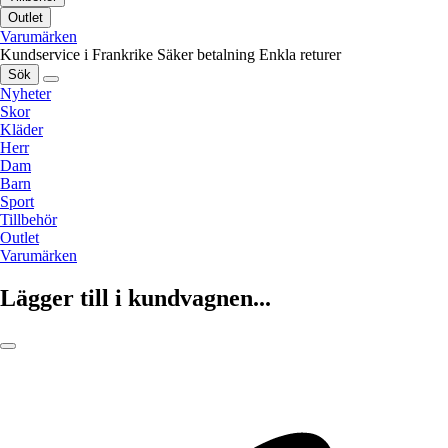
Outlet
Varumärken
Kundservice i Frankrike
Säker betalning
Enkla returer
Sök
Nyheter
Skor
Kläder
Herr
Dam
Barn
Sport
Tillbehör
Outlet
Varumärken
Lägger till i kundvagnen...