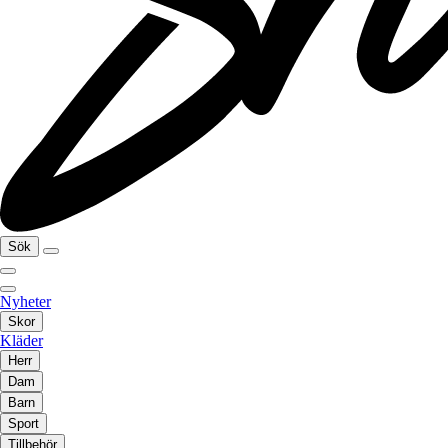
Sök
Nyheter
Skor
Kläder
Herr
Dam
Barn
Sport
Tillbehör