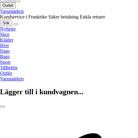
Outlet
Varumärken
Kundservice i Frankrike
Säker betalning
Enkla returer
Sök
Nyheter
Skor
Kläder
Herr
Dam
Barn
Sport
Tillbehör
Outlet
Varumärken
Lägger till i kundvagnen...