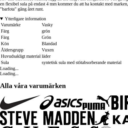
en flexibel sula på endast 4 mm kommer du att ha kontakt med marken, oc
"barfota" gång året runt.
Ytterligare information
Varumärke
Vasky
Färg
grön
Färg
Grön
Kön
Blandad
Åldersgrupp
Vuxen
Huvudsakligt material
läder
Sula
syntetisk sula med stötabsorberande material
Loading...
Loading...
Alla våra varumärken