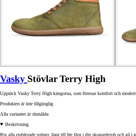
Vasky
Stövlar Terry High
Upptäck Vasky Terry High kängorna, som förenar komfort och modern st
Produkten är inte tillgänglig
Alla varianter är slutsålda
Beskrivning
Riv alla etablerade rutiner, lägg till lite färg i din skogarderob och gå 