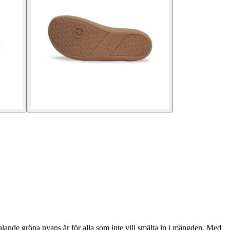
lltalande gröna nyans är för alla som inte vill smälta in i mängden. Med