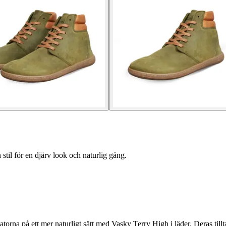
il för en djärv look och naturlig gång.
i gatorna på ett mer naturligt sätt med Vasky Terry High i läder. Deras ti