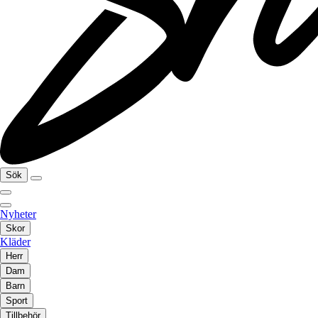
Sök
Nyheter
Skor
Kläder
Herr
Dam
Barn
Sport
Tillbehör