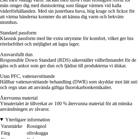
män omger dig med dunisolering som fångar värmen vid kalla
väderförhållanden. Med sin justerbara huva, hög krage och fickor för
att värma händerna kommer du att känna dig varm och bekväm
utomhus.
Standard passform
Klassisk passform med lite extra utrymme för komfort, vilket ger bra
rörelsefrihet och möjlighet att lagra lager.
Ansvarsfullt dun
Responsible Down Standard (RDS) säkerställer välbefinnandet för de
gäss och ankor som ger dun och fjädrar till produkterna vi älskar.
Utan PFC, vattenavstötande
Hållbar vattenavstötande behandling (DWR) som skyddar mot lätt snö
och regn utan att använda giftiga fluorokarbonkemikalier.
Återvunna material
Ytmaterialet är tillverkat av 100 % återvunna material för att minska
användningen av råvaror.
Ytterligare information
Varumärke
Rossignol
Färg
olivskugga