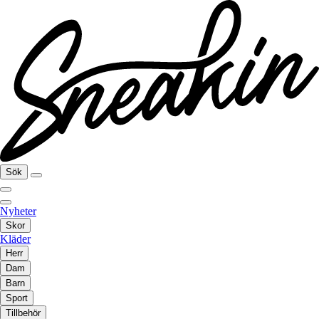
Sök
Nyheter
Skor
Kläder
Herr
Dam
Barn
Sport
Tillbehör