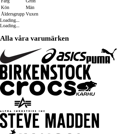
Färg
Grön
Kön
Män
Åldersgrupp
Vuxen
Loading...
Loading...
Alla våra varumärken