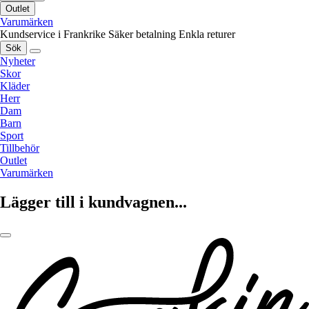
Outlet
Varumärken
Kundservice i Frankrike
Säker betalning
Enkla returer
Sök
Nyheter
Skor
Kläder
Herr
Dam
Barn
Sport
Tillbehör
Outlet
Varumärken
Lägger till i kundvagnen...