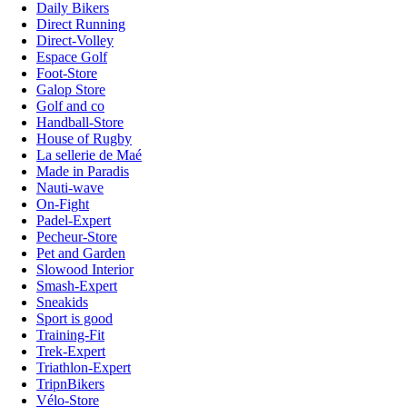
Daily Bikers
Direct Running
Direct-Volley
Espace Golf
Foot-Store
Galop Store
Golf and co
Handball-Store
House of Rugby
La sellerie de Maé
Made in Paradis
Nauti-wave
On-Fight
Padel-Expert
Pecheur-Store
Pet and Garden
Slowood Interior
Smash-Expert
Sneakids
Sport is good
Training-Fit
Trek-Expert
Triathlon-Expert
TripnBikers
Vélo-Store