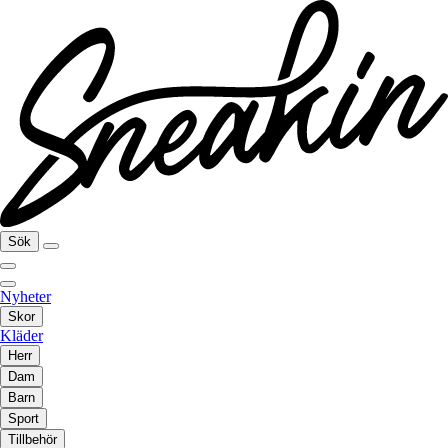
Sök
Nyheter
Skor
Kläder
Herr
Dam
Barn
Sport
Tillbehör