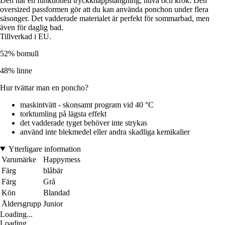
Den har en funktionell tryckknappstängning, huva och krok. Den
oversized passformen gör att du kan använda ponchon under flera
säsonger. Det vadderade materialet är perfekt för sommarbad, men
även för daglig bad.
Tillverkad i EU.
52% bomull
48% linne
Hur tvättar man en poncho?
maskintvätt - skonsamt program vid 40 °C
torktumling på lägsta effekt
det vadderade tyget behöver inte strykas
använd inte blekmedel eller andra skadliga kemikalier
Ytterligare information
Varumärke
Happymess
Färg
blåbär
Färg
Grå
Kön
Blandad
Åldersgrupp
Junior
Loading...
Loading...