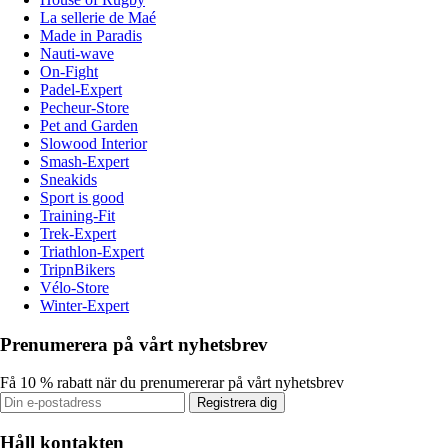
La sellerie de Maé
Made in Paradis
Nauti-wave
On-Fight
Padel-Expert
Pecheur-Store
Pet and Garden
Slowood Interior
Smash-Expert
Sneakids
Sport is good
Training-Fit
Trek-Expert
Triathlon-Expert
TripnBikers
Vélo-Store
Winter-Expert
Prenumerera på vårt nyhetsbrev
Få 10 % rabatt när du prenumererar på vårt nyhetsbrev
Registrera dig
Håll kontakten