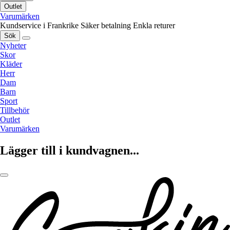
Outlet
Varumärken
Kundservice i Frankrike
Säker betalning
Enkla returer
Sök
Nyheter
Skor
Kläder
Herr
Dam
Barn
Sport
Tillbehör
Outlet
Varumärken
Lägger till i kundvagnen...