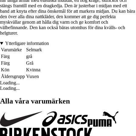
har långa ärmar med elastiska muddar, en hög krage, sidfickor och
stängs framtill med en dragkedja. Den är justerbar i midjan med ett
band att knyta efter dina önskemål för att markera midjan. Du kan bära
den över alla dina nattkläder, den kommer att ge dig perfekta
myskvällar genom att hålla dig varm och ge komfort och
välbefinnande. Den kan också bäras utomhus för dina kvälls- och
helgturer.
Ytterligare information
Varumärke
Selmark
Färg
grå
Färg
Grå
Kön
Kvinna
Åldersgrupp
Vuxen
Loading...
Loading...
Alla våra varumärken