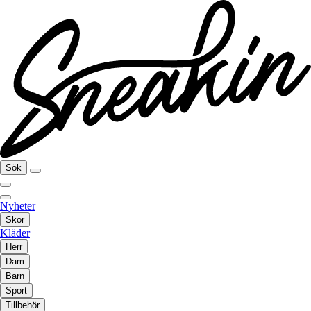
Sök
Nyheter
Skor
Kläder
Herr
Dam
Barn
Sport
Tillbehör