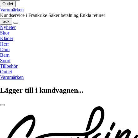
Outlet
Varumärken
Kundservice i Frankrike
Säker betalning
Enkla returer
Sök
Nyheter
Skor
Kläder
Herr
Dam
Barn
Sport
Tillbehör
Outlet
Varumärken
Lägger till i kundvagnen...