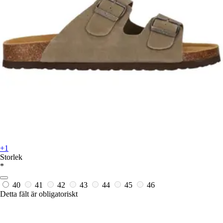
+1
Storlek
*
40
41
42
43
44
45
46
Detta fält är obligatoriskt