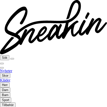
Sök
Nyheter
Skor
Kläder
Herr
Dam
Barn
Sport
Tillbehör