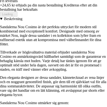
Fri leverans
+24,65 kr
erbjuds pa din nasta bestallning
Krediteras efter att din
bestallning har bekraftats
Loading...
Beskrivning
Sandalerna Nou Cosimo är det perfekta uttrycket för modern stil
kombinerad med exceptionell komfort. Designade med omsorg av
märket Nou, ingår dessa sandaler i en kollektion som lyfter fram en
raffinerad estetik utan att kompromissa med välbefinnandet för dina
fötter.
Tillverkade av högkvalitativa material erbjuder sandalerna Nou
Cosimo en anmärkningsvärd hållbarhet samtidigt som de garanterar en
behaglig känsla mot huden. Varje detalj har tänkts igenom för att ge
optimalt stöd under hela dagen, oavsett om det är för en promenad i
staden, en träff med vänner eller avkoppling.
Den eleganta designen av dessa sandaler, kännetecknad av rena linjer
och en noggrant genomförd finish, gör dem till ett självklart val för alla
dina sommaraktiviteter. De anpassar sig harmoniskt till olika outfits,
vare sig det handlar om en lätt klänning, ett avslappnat par shorts eller
eleganta byxor.
Sandalerna Nou Cosimo utmärker sig genom: