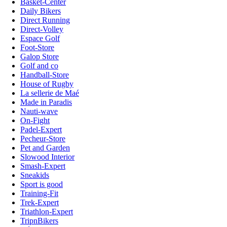
Basket-Center
Daily Bikers
Direct Running
Direct-Volley
Espace Golf
Foot-Store
Galop Store
Golf and co
Handball-Store
House of Rugby
La sellerie de Maé
Made in Paradis
Nauti-wave
On-Fight
Padel-Expert
Pecheur-Store
Pet and Garden
Slowood Interior
Smash-Expert
Sneakids
Sport is good
Training-Fit
Trek-Expert
Triathlon-Expert
TripnBikers