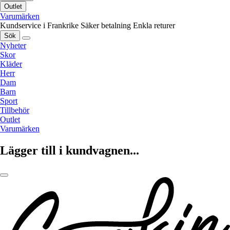
Outlet
Varumärken
Kundservice i Frankrike
Säker betalning
Enkla returer
Sök
Nyheter
Skor
Kläder
Herr
Dam
Barn
Sport
Tillbehör
Outlet
Varumärken
Lägger till i kundvagnen...