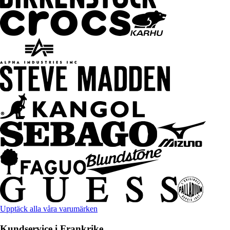
Upptäck alla våra varumärken
Kundservice i Frankrike