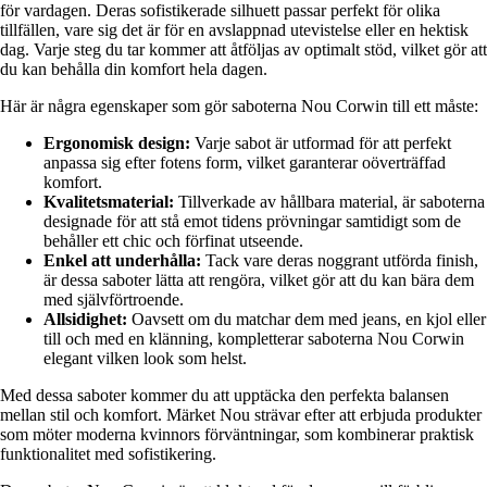
för vardagen. Deras sofistikerade silhuett passar perfekt för olika
tillfällen, vare sig det är för en avslappnad utevistelse eller en hektisk
dag. Varje steg du tar kommer att åtföljas av optimalt stöd, vilket gör att
du kan behålla din komfort hela dagen.
Här är några egenskaper som gör saboterna Nou Corwin till ett måste:
Ergonomisk design:
Varje sabot är utformad för att perfekt
anpassa sig efter fotens form, vilket garanterar oöverträffad
komfort.
Kvalitetsmaterial:
Tillverkade av hållbara material, är saboterna
designade för att stå emot tidens prövningar samtidigt som de
behåller ett chic och förfinat utseende.
Enkel att underhålla:
Tack vare deras noggrant utförda finish,
är dessa saboter lätta att rengöra, vilket gör att du kan bära dem
med självförtroende.
Allsidighet:
Oavsett om du matchar dem med jeans, en kjol eller
till och med en klänning, kompletterar saboterna Nou Corwin
elegant vilken look som helst.
Med dessa saboter kommer du att upptäcka den perfekta balansen
mellan stil och komfort. Märket Nou strävar efter att erbjuda produkter
som möter moderna kvinnors förväntningar, som kombinerar praktisk
funktionalitet med sofistikering.