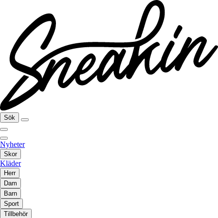
Sök
Nyheter
Skor
Kläder
Herr
Dam
Barn
Sport
Tillbehör