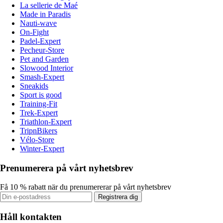
La sellerie de Maé
Made in Paradis
Nauti-wave
On-Fight
Padel-Expert
Pecheur-Store
Pet and Garden
Slowood Interior
Smash-Expert
Sneakids
Sport is good
Training-Fit
Trek-Expert
Triathlon-Expert
TripnBikers
Vélo-Store
Winter-Expert
Prenumerera på vårt nyhetsbrev
Få 10 % rabatt när du prenumererar på vårt nyhetsbrev
Registrera dig
Håll kontakten