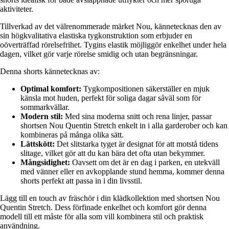
aktiviteter.
Tillverkad av det välrenommerade märket Nou, kännetecknas den av
sin högkvalitativa elastiska tygkonstruktion som erbjuder en
oöverträffad rörelsefrihet. Tygins elastik möjliggör enkelhet under hela
dagen, vilket gör varje rörelse smidig och utan begränsningar.
Denna shorts kännetecknas av:
Optimal komfort:
Tygkompositionen säkerställer en mjuk
känsla mot huden, perfekt för soliga dagar såväl som för
sommarkvällar.
Modern stil:
Med sina moderna snitt och rena linjer, passar
shortsen Nou Quentin Stretch enkelt in i alla garderober och kan
kombineras på många olika sätt.
Lättskött:
Det slitstarka tyget är designat för att motstå tidens
slitage, vilket gör att du kan bära det ofta utan bekymmer.
Mångsidighet:
Oavsett om det är en dag i parken, en utekväll
med vänner eller en avkopplande stund hemma, kommer denna
shorts perfekt att passa in i din livsstil.
Lägg till en touch av fräschör i din klädkollektion med shortsen Nou
Quentin Stretch. Dess förfinade enkelhet och komfort gör denna
modell till ett måste för alla som vill kombinera stil och praktisk
användning.