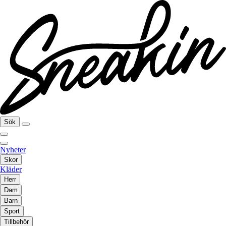
Sök
Nyheter
Skor
Kläder
Herr
Dam
Barn
Sport
Tillbehör