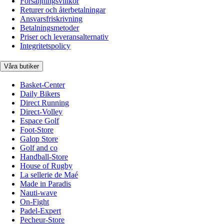
Försäljningsvillkor
Returer och återbetalningar
Ansvarsfriskrivning
Betalningsmetoder
Priser och leveransalternativ
Integritetspolicy
Våra butiker
Basket-Center
Daily Bikers
Direct Running
Direct-Volley
Espace Golf
Foot-Store
Galop Store
Golf and co
Handball-Store
House of Rugby
La sellerie de Maé
Made in Paradis
Nauti-wave
On-Fight
Padel-Expert
Pecheur-Store