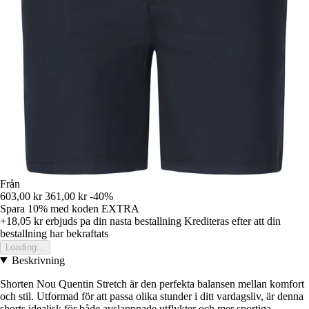
Från
603,00 kr
361,00 kr
-40%
Spara 10%
med koden
EXTRA
+18,05 kr
erbjuds pa din nasta bestallning
Krediteras efter att din
bestallning har bekraftats
Loading...
Beskrivning
Shorten Nou Quentin Stretch är den perfekta balansen mellan komfort
och stil. Utformad för att passa olika stunder i ditt vardagsliv, är denna
shorts idealisk för både avslappnade utflykter och mer sportiga