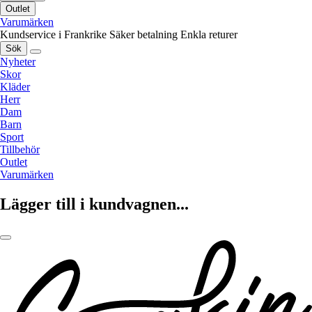
Outlet
Varumärken
Kundservice i Frankrike
Säker betalning
Enkla returer
Sök
Nyheter
Skor
Kläder
Herr
Dam
Barn
Sport
Tillbehör
Outlet
Varumärken
Lägger till i kundvagnen...