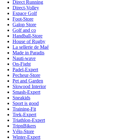
Direct Running
Direct-Volley
Espace Golf
Foot-Store
Galop Store
Golf and co
Handball-Store
House of Rugby
La sellerie de Maé
Made in Paradis
Nauti-wave
On-Fight
Padel-Expert
Pecheur-Store
Pet and Garden
Slowood Interior
Smash-Expert
Sneakids
Sport is good
Training-Fit
Trek-Expert
Triathlon-Expert
TripnBikers
Vélo-Store
Winter-Expert