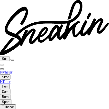
Sök
Nyheter
Skor
Kläder
Herr
Dam
Barn
Sport
Tillbehör