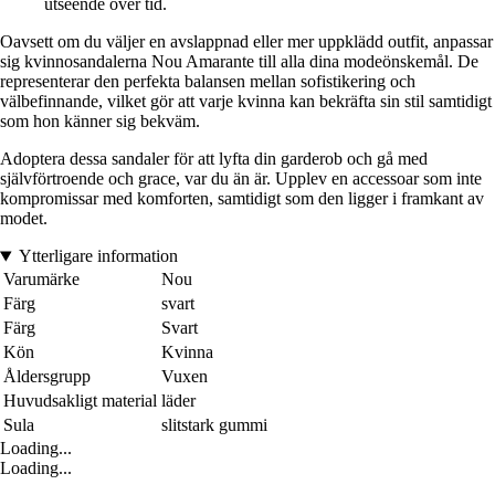
utseende över tid.
Oavsett om du väljer en avslappnad eller mer uppklädd outfit, anpassar
sig kvinnosandalerna Nou Amarante till alla dina modeönskemål. De
representerar den perfekta balansen mellan sofistikering och
välbefinnande, vilket gör att varje kvinna kan bekräfta sin stil samtidigt
som hon känner sig bekväm.
Adoptera dessa sandaler för att lyfta din garderob och gå med
självförtroende och grace, var du än är. Upplev en accessoar som inte
kompromissar med komforten, samtidigt som den ligger i framkant av
modet.
Ytterligare information
Varumärke
Nou
Färg
svart
Färg
Svart
Kön
Kvinna
Åldersgrupp
Vuxen
Huvudsakligt material
läder
Sula
slitstark gummi
Loading...
Loading...