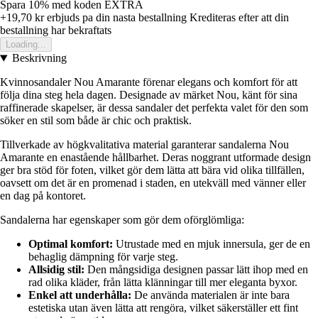
Spara 10%
med koden
EXTRA
+19,70 kr
erbjuds pa din nasta bestallning
Krediteras efter att din
bestallning har bekraftats
Loading...
Beskrivning
Kvinnosandaler Nou Amarante förenar elegans och komfort för att
följa dina steg hela dagen. Designade av märket Nou, känt för sina
raffinerade skapelser, är dessa sandaler det perfekta valet för den som
söker en stil som både är chic och praktisk.
Tillverkade av högkvalitativa material garanterar sandalerna Nou
Amarante en enastående hållbarhet. Deras noggrant utformade design
ger bra stöd för foten, vilket gör dem lätta att bära vid olika tillfällen,
oavsett om det är en promenad i staden, en utekväll med vänner eller
en dag på kontoret.
Sandalerna har egenskaper som gör dem oförglömliga:
Optimal komfort:
Utrustade med en mjuk innersula, ger de en
behaglig dämpning för varje steg.
Allsidig stil:
Den mångsidiga designen passar lätt ihop med en
rad olika kläder, från lätta klänningar till mer eleganta byxor.
Enkel att underhålla:
De använda materialen är inte bara
estetiska utan även lätta att rengöra, vilket säkerställer ett fint