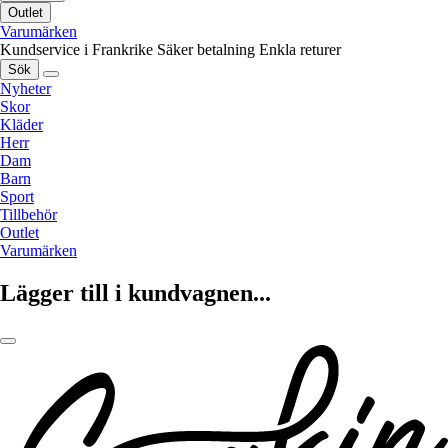
Outlet
Varumärken
Kundservice i Frankrike
Säker betalning
Enkla returer
Sök
Nyheter
Skor
Kläder
Herr
Dam
Barn
Sport
Tillbehör
Outlet
Varumärken
Lägger till i kundvagnen...