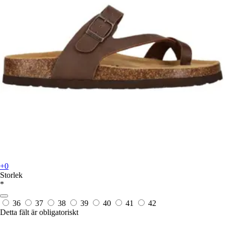
+0
Storlek
*
36
37
38
39
40
41
42
Detta fält är obligatoriskt