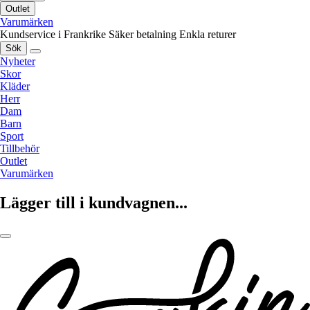
Outlet
Varumärken
Kundservice i Frankrike
Säker betalning
Enkla returer
Sök
Nyheter
Skor
Kläder
Herr
Dam
Barn
Sport
Tillbehör
Outlet
Varumärken
Lägger till i kundvagnen...