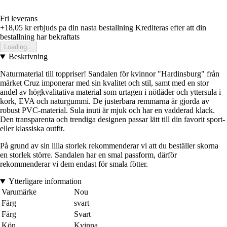
Fri leverans
+18,05 kr
erbjuds pa din nasta bestallning
Krediteras efter att din
bestallning har bekraftats
Loading...
Beskrivning
Naturmaterial till toppriser! Sandalen för kvinnor "Hardinsburg" från
märket Cruz imponerar med sin kvalitet och stil, samt med en stor
andel av högkvalitativa material som urtagen i nötläder och yttersula i
kork, EVA och naturgummi. De justerbara remmarna är gjorda av
robust PVC-material. Sula inuti är mjuk och har en vadderad klack.
Den transparenta och trendiga designen passar lätt till din favorit sport-
eller klassiska outfit.
På grund av sin lilla storlek rekommenderar vi att du beställer skorna
en storlek större. Sandalen har en smal passform, därför
rekommenderar vi dem endast för smala fötter.
Ytterligare information
Varumärke
Nou
Färg
svart
Färg
Svart
Kön
Kvinna