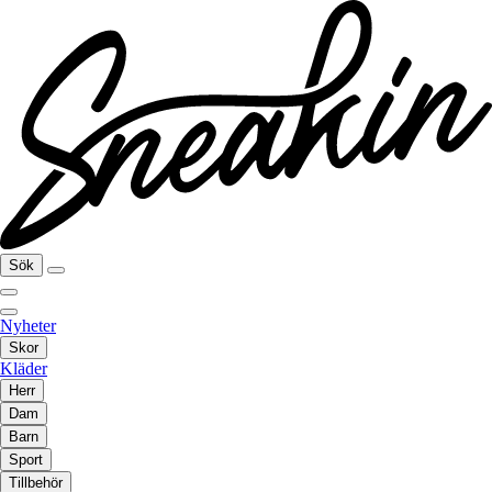
Sök
Nyheter
Skor
Kläder
Herr
Dam
Barn
Sport
Tillbehör