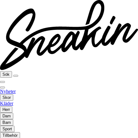
Sök
Nyheter
Skor
Kläder
Herr
Dam
Barn
Sport
Tillbehör