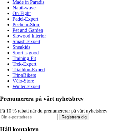
Made in Paradis
Nauti-wave
On-Fight
Padel-Expert
Pecheur-Store
Pet and Garden
Slowood Interior
Smash-Expert
Sneakids
Sport is good
Training-Fit
Trek-Expert
Triathlon-Expert
TripnBikers
Vélo-Store
Winter-Expert
Prenumerera på vårt nyhetsbrev
Få 10 % rabatt när du prenumererar på vårt nyhetsbrev
Registrera dig
Håll kontakten