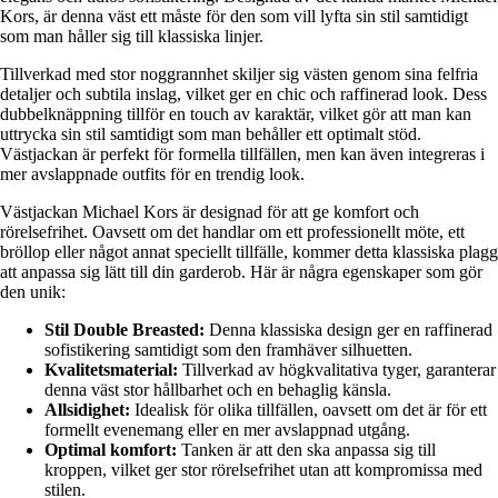
Kors, är denna väst ett måste för den som vill lyfta sin stil samtidigt
som man håller sig till klassiska linjer.
Tillverkad med stor noggrannhet skiljer sig västen genom sina felfria
detaljer och subtila inslag, vilket ger en chic och raffinerad look. Dess
dubbelknäppning tillför en touch av karaktär, vilket gör att man kan
uttrycka sin stil samtidigt som man behåller ett optimalt stöd.
Västjackan är perfekt för formella tillfällen, men kan även integreras i
mer avslappnade outfits för en trendig look.
Västjackan Michael Kors är designad för att ge komfort och
rörelsefrihet. Oavsett om det handlar om ett professionellt möte, ett
bröllop eller något annat speciellt tillfälle, kommer detta klassiska plagg
att anpassa sig lätt till din garderob. Här är några egenskaper som gör
den unik:
Stil Double Breasted:
Denna klassiska design ger en raffinerad
sofistikering samtidigt som den framhäver silhuetten.
Kvalitetsmaterial:
Tillverkad av högkvalitativa tyger, garanterar
denna väst stor hållbarhet och en behaglig känsla.
Allsidighet:
Idealisk för olika tillfällen, oavsett om det är för ett
formellt evenemang eller en mer avslappnad utgång.
Optimal komfort:
Tanken är att den ska anpassa sig till
kroppen, vilket ger stor rörelsefrihet utan att kompromissa med
stilen.