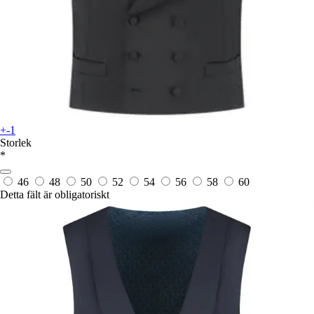
+-1
Storlek
*
46
48
50
52
54
56
58
60
Detta fält är obligatoriskt