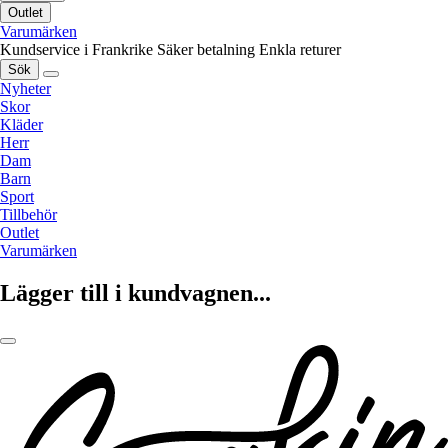
Outlet
Varumärken
Kundservice i Frankrike
Säker betalning
Enkla returer
Sök
Nyheter
Skor
Kläder
Herr
Dam
Barn
Sport
Tillbehör
Outlet
Varumärken
Lägger till i kundvagnen...