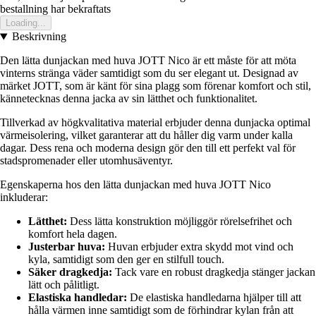
bestallning har bekraftats
Loading...
Beskrivning
Den lätta dunjackan med huva JOTT Nico är ett måste för att möta
vinterns stränga väder samtidigt som du ser elegant ut. Designad av
märket JOTT, som är känt för sina plagg som förenar komfort och stil,
kännetecknas denna jacka av sin lätthet och funktionalitet.
Tillverkad av högkvalitativa material erbjuder denna dunjacka optimal
värmeisolering, vilket garanterar att du håller dig varm under kalla
dagar. Dess rena och moderna design gör den till ett perfekt val för
stadspromenader eller utomhusäventyr.
Egenskaperna hos den lätta dunjackan med huva JOTT Nico
inkluderar:
Lätthet:
Dess lätta konstruktion möjliggör rörelsefrihet och
komfort hela dagen.
Justerbar huva:
Huvan erbjuder extra skydd mot vind och
kyla, samtidigt som den ger en stilfull touch.
Säker dragkedja:
Tack vare en robust dragkedja stänger jackan
lätt och pålitligt.
Elastiska handledar:
De elastiska handledarna hjälper till att
hålla värmen inne samtidigt som de förhindrar kylan från att