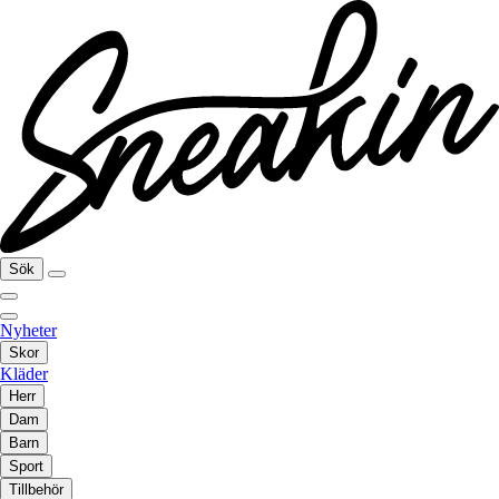
Sök
Nyheter
Skor
Kläder
Herr
Dam
Barn
Sport
Tillbehör