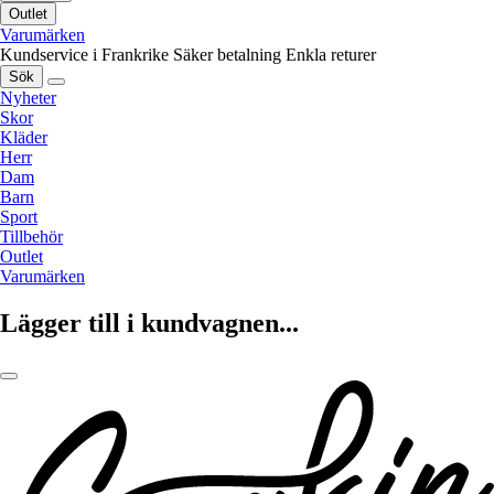
Outlet
Varumärken
Kundservice i Frankrike
Säker betalning
Enkla returer
Sök
Nyheter
Skor
Kläder
Herr
Dam
Barn
Sport
Tillbehör
Outlet
Varumärken
Lägger till i kundvagnen...