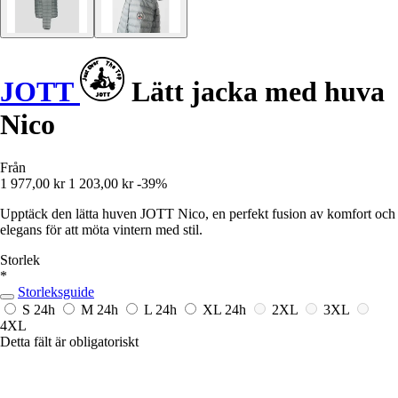
JOTT
Lätt jacka med huva
Nico
Från
1 977,00 kr
1 203,00 kr
-39%
Upptäck den lätta huven JOTT Nico, en perfekt fusion av komfort och
elegans för att möta vintern med stil.
Storlek
*
Storleksguide
S
24h
M
24h
L
24h
XL
24h
2XL
3XL
4XL
Detta fält är obligatoriskt