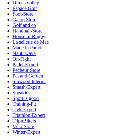
Direct-Volley
Espace Golf
Foot-Store
Galop Store
Golf and co
Handball-Store
House of Rugby
La sellerie de Maé
Made in Paradis
Nauti-wave
On-Fight
Padel-Expert
Pecheur-Store
Pet and Garden
Slowood Interior
Smash-Expert
Sneakids
Sport is good
Training-Fit
Trek-Expert
Triathlon-Expert
TripnBikers
Vélo-Store
Winter-Expert