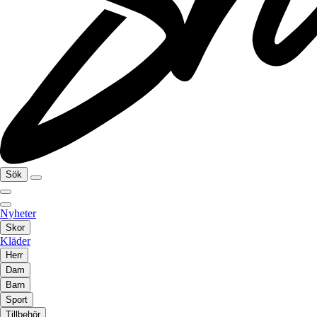
Sök
Nyheter
Skor
Kläder
Herr
Dam
Barn
Sport
Tillbehör