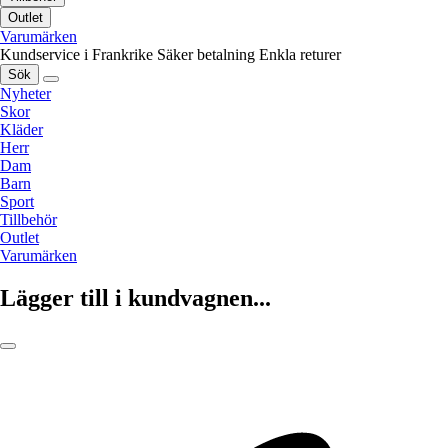
Outlet
Varumärken
Kundservice i Frankrike
Säker betalning
Enkla returer
Sök
Nyheter
Skor
Kläder
Herr
Dam
Barn
Sport
Tillbehör
Outlet
Varumärken
Lägger till i kundvagnen...