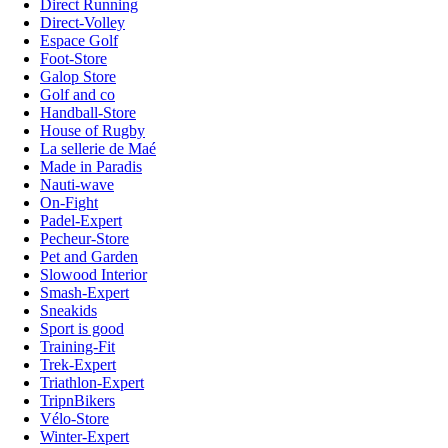
Direct Running
Direct-Volley
Espace Golf
Foot-Store
Galop Store
Golf and co
Handball-Store
House of Rugby
La sellerie de Maé
Made in Paradis
Nauti-wave
On-Fight
Padel-Expert
Pecheur-Store
Pet and Garden
Slowood Interior
Smash-Expert
Sneakids
Sport is good
Training-Fit
Trek-Expert
Triathlon-Expert
TripnBikers
Vélo-Store
Winter-Expert