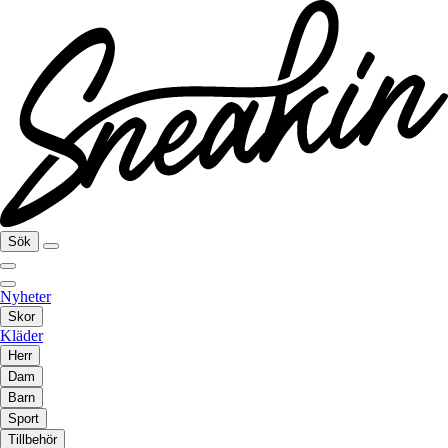
Sök
Nyheter
Skor
Kläder
Herr
Dam
Barn
Sport
Tillbehör