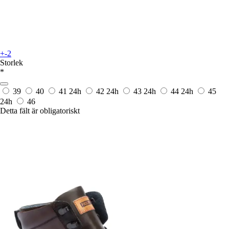
+-2
Storlek
*
39
40
41
24h
42
24h
43
24h
44
24h
45
24h
46
Detta fält är obligatoriskt