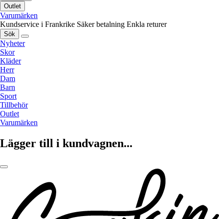
Outlet
Varumärken
Kundservice i Frankrike
Säker betalning
Enkla returer
Sök
Nyheter
Skor
Kläder
Herr
Dam
Barn
Sport
Tillbehör
Outlet
Varumärken
Lägger till i kundvagnen...