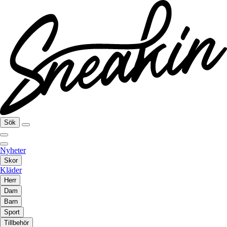
Sök
Nyheter
Skor
Kläder
Herr
Dam
Barn
Sport
Tillbehör