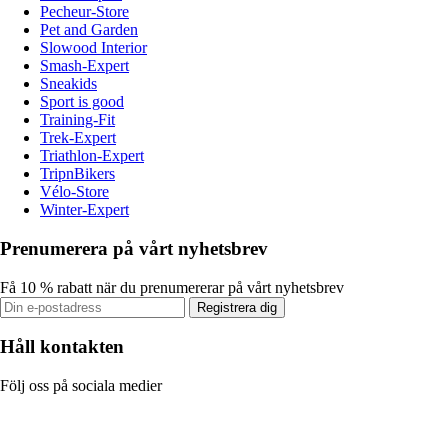
Pecheur-Store
Pet and Garden
Slowood Interior
Smash-Expert
Sneakids
Sport is good
Training-Fit
Trek-Expert
Triathlon-Expert
TripnBikers
Vélo-Store
Winter-Expert
Prenumerera på vårt nyhetsbrev
Få 10 % rabatt när du prenumererar på vårt nyhetsbrev
Registrera dig
Håll kontakten
Följ oss på sociala medier