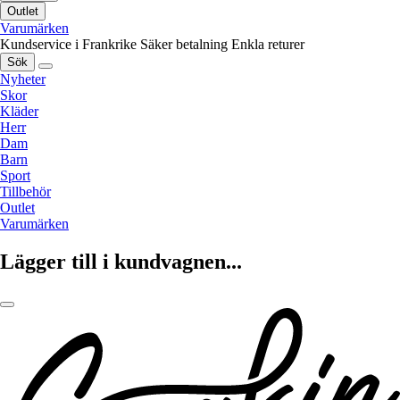
Outlet
Varumärken
Kundservice i Frankrike
Säker betalning
Enkla returer
Sök
Nyheter
Skor
Kläder
Herr
Dam
Barn
Sport
Tillbehör
Outlet
Varumärken
Lägger till i kundvagnen...