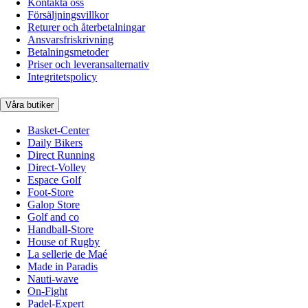
Kontakta oss
Försäljningsvillkor
Returer och återbetalningar
Ansvarsfriskrivning
Betalningsmetoder
Priser och leveransalternativ
Integritetspolicy
Våra butiker
Basket-Center
Daily Bikers
Direct Running
Direct-Volley
Espace Golf
Foot-Store
Galop Store
Golf and co
Handball-Store
House of Rugby
La sellerie de Maé
Made in Paradis
Nauti-wave
On-Fight
Padel-Expert