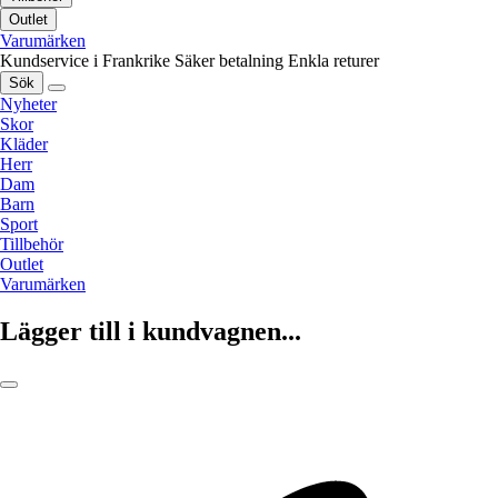
Outlet
Varumärken
Kundservice i Frankrike
Säker betalning
Enkla returer
Sök
Nyheter
Skor
Kläder
Herr
Dam
Barn
Sport
Tillbehör
Outlet
Varumärken
Lägger till i kundvagnen...