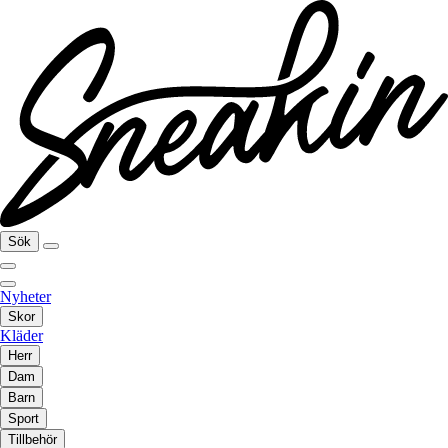
Sök
Nyheter
Skor
Kläder
Herr
Dam
Barn
Sport
Tillbehör