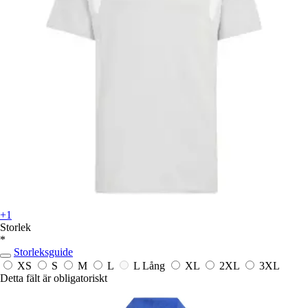
+1
Storlek
*
Storleksguide
XS
S
M
L
L Lång
XL
2XL
3XL
Detta fält är obligatoriskt