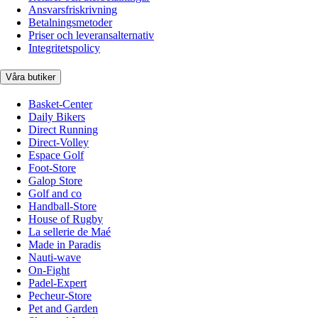
Ansvarsfriskrivning
Betalningsmetoder
Priser och leveransalternativ
Integritetspolicy
Våra butiker
Basket-Center
Daily Bikers
Direct Running
Direct-Volley
Espace Golf
Foot-Store
Galop Store
Golf and co
Handball-Store
House of Rugby
La sellerie de Maé
Made in Paradis
Nauti-wave
On-Fight
Padel-Expert
Pecheur-Store
Pet and Garden