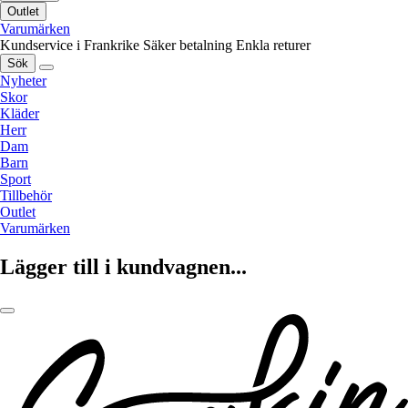
Outlet
Varumärken
Kundservice i Frankrike
Säker betalning
Enkla returer
Sök
Nyheter
Skor
Kläder
Herr
Dam
Barn
Sport
Tillbehör
Outlet
Varumärken
Lägger till i kundvagnen...