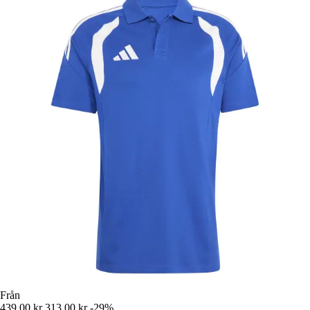
Från
439,00 kr
313,00 kr
-29%