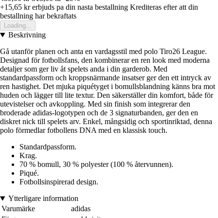
+15,65 kr
erbjuds pa din nasta bestallning
Krediteras efter att din
bestallning har bekraftats
Loading...
Beskrivning
Gå utanför planen och anta en vardagsstil med polo Tiro26 League.
Designad för fotbollsfans, den kombinerar en ren look med moderna
detaljer som ger liv åt spelets anda i din garderob. Med
standardpassform och kroppsnärmande insatser ger den ett intryck av
ren hastighet. Det mjuka piquétyget i bomullsblandning känns bra mot
huden och lägger till lite textur. Den säkerställer din komfort, både för
utevistelser och avkoppling. Med sin finish som integrerar den
broderade adidas-logotypen och de 3 signaturbanden, ger den en
diskret nick till spelets arv. Enkel, mångsidig och sportinriktad, denna
polo förmedlar fotbollens DNA med en klassisk touch.
Standardpassform.
Krag.
70 % bomull, 30 % polyester (100 % återvunnen).
Piqué.
Fotbollsinspirerad design.
Ytterligare information
Varumärke
adidas