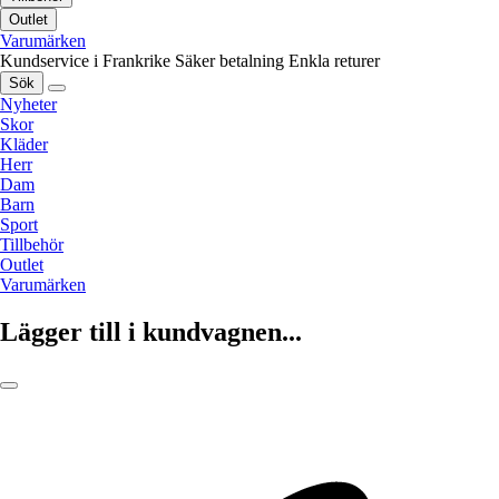
Outlet
Varumärken
Kundservice i Frankrike
Säker betalning
Enkla returer
Sök
Nyheter
Skor
Kläder
Herr
Dam
Barn
Sport
Tillbehör
Outlet
Varumärken
Lägger till i kundvagnen...