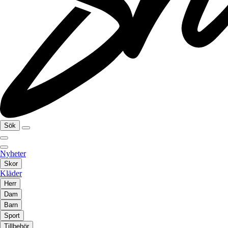
Sök
Nyheter
Skor
Kläder
Herr
Dam
Barn
Sport
Tillbehör