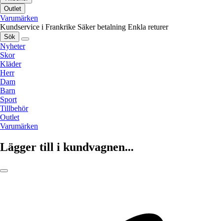
Outlet
Varumärken
Kundservice i Frankrike
Säker betalning
Enkla returer
Sök
Nyheter
Skor
Kläder
Herr
Dam
Barn
Sport
Tillbehör
Outlet
Varumärken
Lägger till i kundvagnen...