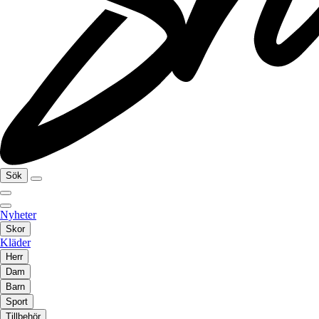
Sök
Nyheter
Skor
Kläder
Herr
Dam
Barn
Sport
Tillbehör