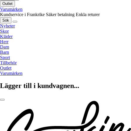
Outlet
Varumärken
Kundservice i Frankrike
Säker betalning
Enkla returer
Sök
Nyheter
Skor
Kläder
Herr
Dam
Barn
Sport
Tillbehör
Outlet
Varumärken
Lägger till i kundvagnen...