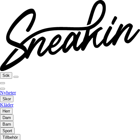
Sök
Nyheter
Skor
Kläder
Herr
Dam
Barn
Sport
Tillbehör