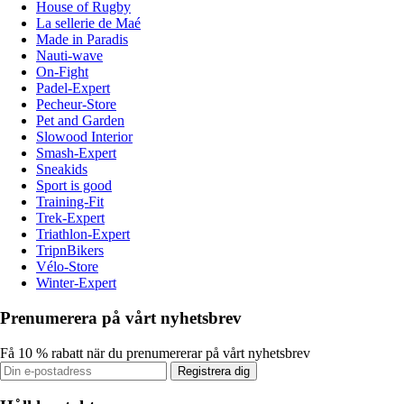
House of Rugby
La sellerie de Maé
Made in Paradis
Nauti-wave
On-Fight
Padel-Expert
Pecheur-Store
Pet and Garden
Slowood Interior
Smash-Expert
Sneakids
Sport is good
Training-Fit
Trek-Expert
Triathlon-Expert
TripnBikers
Vélo-Store
Winter-Expert
Prenumerera på vårt nyhetsbrev
Få 10 % rabatt när du prenumererar på vårt nyhetsbrev
Registrera dig