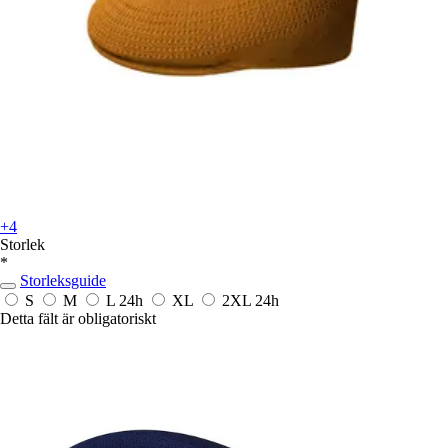
+4
Storlek
*
Storleksguide
S
M
L
24h
XL
2XL
24h
Detta fält är obligatoriskt