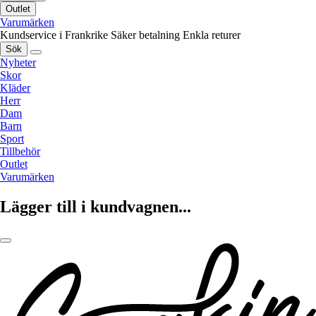
Outlet
Varumärken
Kundservice i Frankrike
Säker betalning
Enkla returer
Sök
Nyheter
Skor
Kläder
Herr
Dam
Barn
Sport
Tillbehör
Outlet
Varumärken
Lägger till i kundvagnen...