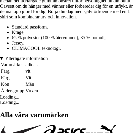
medan det flerfärgade gummimönstret tillför personlighet till din outfit.
Oavsett om du hänger med vänner eller förbereder dig för en utflykt, är
denna topp gjord för dig. Börja din dag med självförtroende med en t-
shirt som kombinerar arv och innovation.
Standard passform,
Krage,
65 % polyester (100 % återvunnen), 35 % bomull,
Jersey,
CLIMACOOL-teknologi,
Ytterligare information
Varumärke
adidas
Färg
vit
Färg
Vit
Kön
Män
Åldersgrupp
Vuxen
Loading...
Loading...
Alla våra varumärken