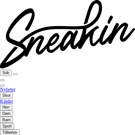
Sök
Nyheter
Skor
Kläder
Herr
Dam
Barn
Sport
Tillbehör