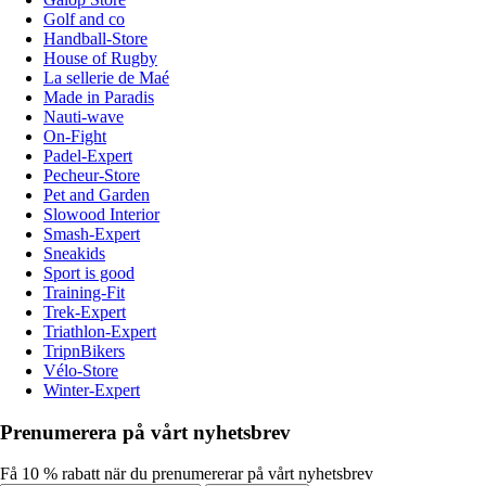
Golf and co
Handball-Store
House of Rugby
La sellerie de Maé
Made in Paradis
Nauti-wave
On-Fight
Padel-Expert
Pecheur-Store
Pet and Garden
Slowood Interior
Smash-Expert
Sneakids
Sport is good
Training-Fit
Trek-Expert
Triathlon-Expert
TripnBikers
Vélo-Store
Winter-Expert
Prenumerera på vårt nyhetsbrev
Få 10 % rabatt när du prenumererar på vårt nyhetsbrev