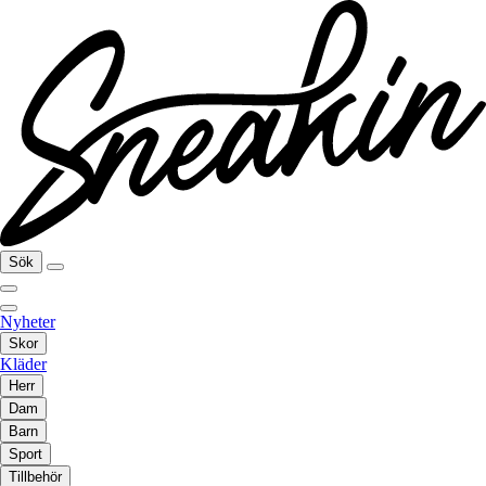
Sök
Nyheter
Skor
Kläder
Herr
Dam
Barn
Sport
Tillbehör