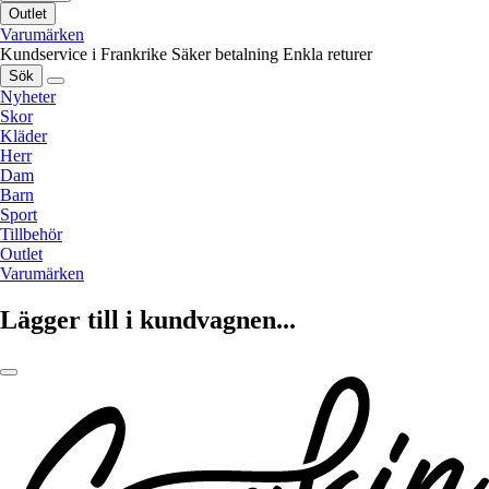
Outlet
Varumärken
Kundservice i Frankrike
Säker betalning
Enkla returer
Sök
Nyheter
Skor
Kläder
Herr
Dam
Barn
Sport
Tillbehör
Outlet
Varumärken
Lägger till i kundvagnen...