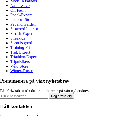
Made in Paradis
Nauti-wave
On-Fight
Padel-Expert
Pecheur-Store
Pet and Garden
Slowood Interior
Smash-Expert
Sneakids
Sport is good
Training-Fit
Trek-Expert
Triathlon-Expert
TripnBikers
Vélo-Store
Winter-Expert
Prenumerera på vårt nyhetsbrev
Få 10 % rabatt när du prenumererar på vårt nyhetsbrev
Registrera dig
Håll kontakten