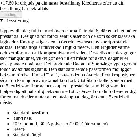
+17,60 kr
erbjuds pa din nasta bestallning
Krediteras efter att din
bestallning har bekraftats
Loading...
Beskrivning
Upplev din dag fullt ut med överdelarna Entrada26, där enkelhet möter
prestanda. Designad för fotbollsentusiaster och de som söker klassiska
lagkläder, förkroppsligar denna överdel essensen av sportprestanda
adidas. Denna tröja är tillverkad i mjukt fleece. Den erbjuder värme
och komfort utan att kompromissa med stilen. Dess diskreta design ger
stor mångsidighet, vilket gör den till ett måste för aktiva dagar eller
avslappnade utgångar. Det broderade Badge of Sport-logotypen ger en
touch av adidas signatur. Den standardiserade passformen möjliggör
bekväm rörelse. Finns i "Tall", passar denna överdel flera kroppstyper
så att du kan njuta av maximal komfort. Utstråla fotbollens anda med
en överdel som firar gemenskap och prestanda, samtidigt som den
hjälper dig att hålla dig bekväm med stil. Oavsett om du förbereder dig
för en match eller njuter av en avslappnad dag, är denna överdel ett
måste.
Standard passform
Rund hals
70 % bomull, 30 % polyester (100 % återvunnen)
Fleece
Standard längd