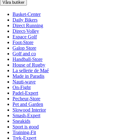
Våra butiker
Basket-Center
Daily Bikers
Direct Running
Direct-Volley
Espace Golf
Foot-Store
Galop Store
Golf and co
Handball-Store
House of Rugby
La sellerie de Maé
Made in Paradis
Nauti-wave
On-Fight
Padel-Expert
Pecheur-Store
Pet and Garden
Slowood Interior
Smash-Expert
Sneakids
Sport is good
Training-Fit
Trek-Expert