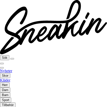
Sök
Nyheter
Skor
Kläder
Herr
Dam
Barn
Sport
Tillbehör