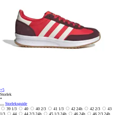
+5
Storlek
*
Storleksguide
39 1/3
40
40 2/3
41 1/3
42
24h
42 2/3
43
1/3
44
44 2/3
24h
45 1/3
24h
46
24h
46 2/3
24h