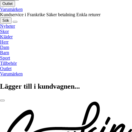
Outlet
Varumärken
Kundservice i Frankrike
Säker betalning
Enkla returer
Sök
Nyheter
Skor
Kläder
Herr
Dam
Barn
Sport
Tillbehör
Outlet
Varumärken
Lägger till i kundvagnen...