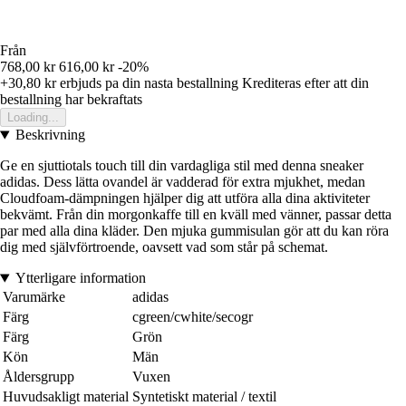
Från
768,00 kr
616,00 kr
-20%
+30,80 kr
erbjuds pa din nasta bestallning
Krediteras efter att din
bestallning har bekraftats
Loading...
Beskrivning
Ge en sjuttiotals touch till din vardagliga stil med denna sneaker
adidas. Dess lätta ovandel är vadderad för extra mjukhet, medan
Cloudfoam-dämpningen hjälper dig att utföra alla dina aktiviteter
bekvämt. Från din morgonkaffe till en kväll med vänner, passar detta
par med alla dina kläder. Den mjuka gummisulan gör att du kan röra
dig med självförtroende, oavsett vad som står på schemat.
Ytterligare information
Varumärke
adidas
Färg
cgreen/cwhite/secogr
Färg
Grön
Kön
Män
Åldersgrupp
Vuxen
Huvudsakligt material
Syntetiskt material / textil