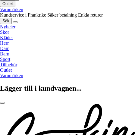
Outlet
Varumärken
Kundservice i Frankrike
Säker betalning
Enkla returer
Sök
Nyheter
Skor
Kläder
Herr
Dam
Barn
Sport
Tillbehör
Outlet
Varumärken
Lägger till i kundvagnen...