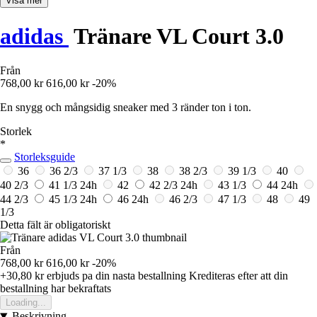
Visa mer
adidas
Tränare VL Court 3.0
Från
768,00 kr
616,00 kr
-20%
En snygg och mångsidig sneaker med 3 ränder ton i ton.
Storlek
*
Storleksguide
36
36 2/3
37 1/3
38
38 2/3
39 1/3
40
40 2/3
41 1/3
24h
42
42 2/3
24h
43 1/3
44
24h
44 2/3
45 1/3
24h
46
24h
46 2/3
47 1/3
48
49
1/3
Detta fält är obligatoriskt
Från
768,00 kr
616,00 kr
-20%
+30,80 kr
erbjuds pa din nasta bestallning
Krediteras efter att din
bestallning har bekraftats
Loading...
Beskrivning