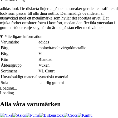
adidas look De diskreta linjerna på denna sneaker ger den en raffinerad
look som passar till alla dina outfits. Den smidiga ovandelen är
utsmyckad med ett metallmärke som hyllar det sportiga arvet. Det
mjuka fodret omsluter foten i komfort, medan den flexibla yttersulan i
gummi stöder varje steg när du är ute på stan eller med vänner.
Ytterligare information
Varumärke
adidas
Färg
molnvit/molnvit/guldmetallic
Färg
Vit
Kön
Blandad
Åldersgrupp
Vuxen
Sortiment
VL Court
Huvudsakligt material
syntetiskt material
Sula
naturlig gummi
Loading...
Loading...
Alla våra varumärken