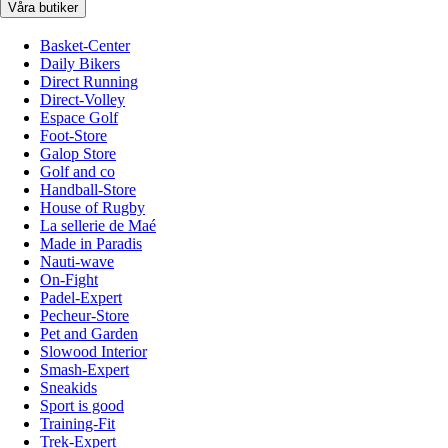
Våra butiker
Basket-Center
Daily Bikers
Direct Running
Direct-Volley
Espace Golf
Foot-Store
Galop Store
Golf and co
Handball-Store
House of Rugby
La sellerie de Maé
Made in Paradis
Nauti-wave
On-Fight
Padel-Expert
Pecheur-Store
Pet and Garden
Slowood Interior
Smash-Expert
Sneakids
Sport is good
Training-Fit
Trek-Expert