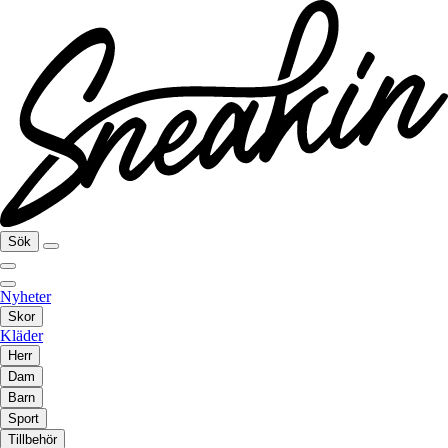
Sök
Nyheter
Skor
Kläder
Herr
Dam
Barn
Sport
Tillbehör