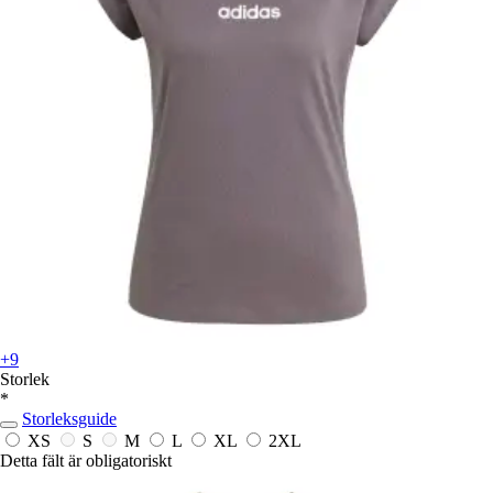
+9
Storlek
*
Storleksguide
XS
S
M
L
XL
2XL
Detta fält är obligatoriskt