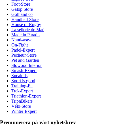
Foot-Store
Galop Store
Golf and co
Handball-Store
House of Rugby
La sellerie de Maé
Made in Paradis
Nauti-wave
On-Fight
Padel-Expert
Pecheur-Store
Pet and Garden
Slowood Interior
Smash-Expert
Sneakids
Sport is good
Training-Fit
Trek-Expert
Triathlon-Expert
TripnBikers
Vélo-Store
Winter-Expert
Prenumerera på vårt nyhetsbrev