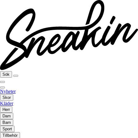
Sök
Nyheter
Skor
Kläder
Herr
Dam
Barn
Sport
Tillbehör