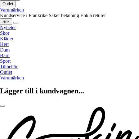
Outlet
Varumärken
Kundservice i Frankrike
Säker betalning
Enkla returer
Sök
Nyheter
Skor
Kläder
Herr
Dam
Barn
Sport
Tillbehör
Outlet
Varumärken
Lägger till i kundvagnen...