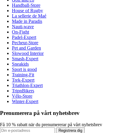
Handball-Store
House of Rugby
La sellerie de Maé
Made in Paradis
Nauti-wave
On-Fight
Padel-Expert
Pecheur-Store
Pet and Garden
Slowood Interior
Smash-Expert
Sneakids
Sport is good
Training-Fit
Trek-Expert
Triathlon-Expert
TripnBikers
Vélo-Store
Winter-Expert
Prenumerera på vårt nyhetsbrev
Få 10 % rabatt när du prenumererar på vårt nyhetsbrev
Registrera dig