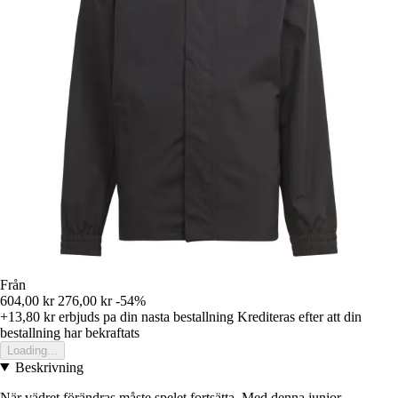
Från
604,00 kr
276,00 kr
-54%
+13,80 kr
erbjuds pa din nasta bestallning
Krediteras efter att din
bestallning har bekraftats
Loading...
Beskrivning
När vädret förändras måste spelet fortsätta. Med denna junior