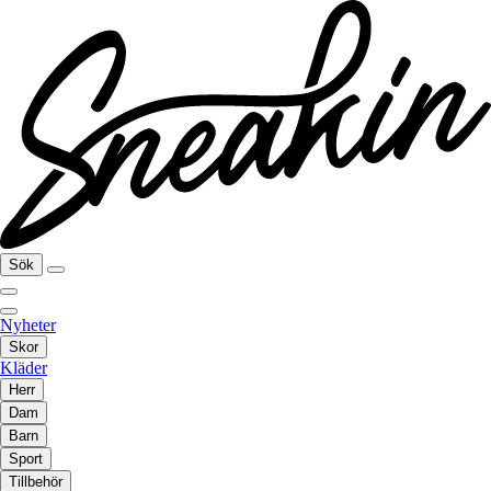
Sök
Nyheter
Skor
Kläder
Herr
Dam
Barn
Sport
Tillbehör