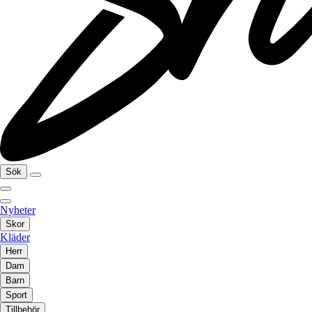
Sök
Nyheter
Skor
Kläder
Herr
Dam
Barn
Sport
Tillbehör