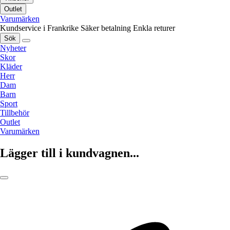
Outlet
Varumärken
Kundservice i Frankrike
Säker betalning
Enkla returer
Sök
Nyheter
Skor
Kläder
Herr
Dam
Barn
Sport
Tillbehör
Outlet
Varumärken
Lägger till i kundvagnen...