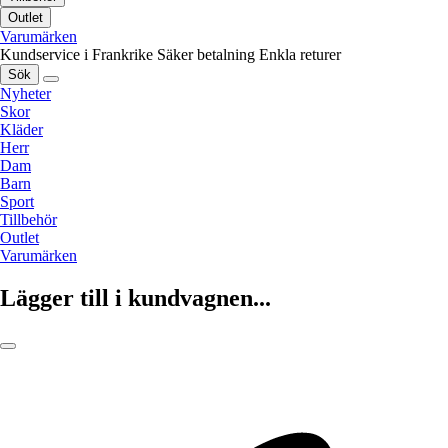
Outlet
Varumärken
Kundservice i Frankrike
Säker betalning
Enkla returer
Sök
Nyheter
Skor
Kläder
Herr
Dam
Barn
Sport
Tillbehör
Outlet
Varumärken
Lägger till i kundvagnen...