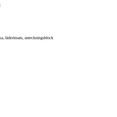
R
ka, läderinsats, anteckningsblock