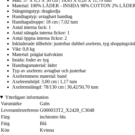
Mått: 37 X 0,5 X 30 cm | 14,43 X 0,20 X 11,70 tum
Material: 100% LÄDER - INSIDA 98% COTTON 2% LÄDE
Stängningstyp: dragkedja
Handtagstyp: avtagbart handtag
Handtagsdroppe: 18 cm | 7,02 tum
Antal interna fack: 1
Antal stängda interna fickor: 1
Antal öppna interna fickor: 2
Inkluderade tillbehör: justerbar dubbel axelrem, tyg shoppingväs
Vikt: 0,8 kg
Material: präglat kalvskinn
Insida: foder av tyg
Handtagsmaterial: läder
Typ av axelrem: avtagbar och justerbar
Axelremmens material: band
Axelremshöjd: 3,00 cm | 1,17 tum
Axelremslängd: 78/130 cm | 30,42/50,70 tum
Ytterligare information
Varumärke
Gabs
Leverantörsreferens
G000033T2_X2428_C3048
Färg
inchiostro blu
Färg
Blå
Kön
Kvinna