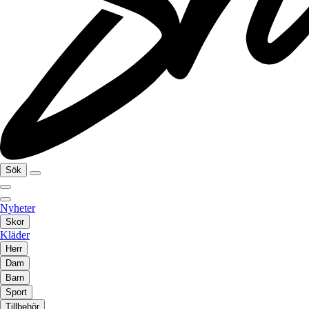
Sök
Nyheter
Skor
Kläder
Herr
Dam
Barn
Sport
Tillbehör