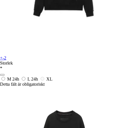
+-2
Storlek
*
M
24h
L
24h
XL
Detta fält är obligatoriskt