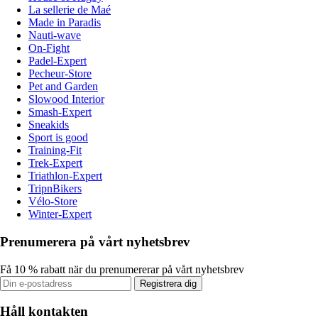
La sellerie de Maé
Made in Paradis
Nauti-wave
On-Fight
Padel-Expert
Pecheur-Store
Pet and Garden
Slowood Interior
Smash-Expert
Sneakids
Sport is good
Training-Fit
Trek-Expert
Triathlon-Expert
TripnBikers
Vélo-Store
Winter-Expert
Prenumerera på vårt nyhetsbrev
Få 10 % rabatt när du prenumererar på vårt nyhetsbrev
Registrera dig
Håll kontakten