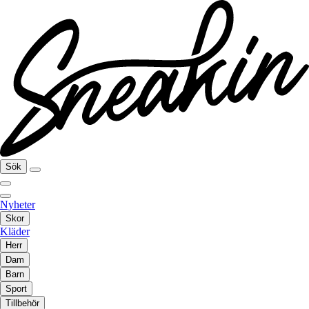
Sök
Nyheter
Skor
Kläder
Herr
Dam
Barn
Sport
Tillbehör