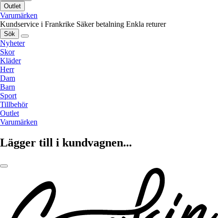
Outlet
Varumärken
Kundservice i Frankrike
Säker betalning
Enkla returer
Sök
Nyheter
Skor
Kläder
Herr
Dam
Barn
Sport
Tillbehör
Outlet
Varumärken
Lägger till i kundvagnen...