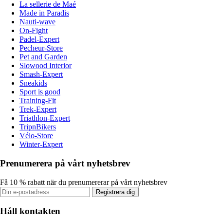
La sellerie de Maé
Made in Paradis
Nauti-wave
On-Fight
Padel-Expert
Pecheur-Store
Pet and Garden
Slowood Interior
Smash-Expert
Sneakids
Sport is good
Training-Fit
Trek-Expert
Triathlon-Expert
TripnBikers
Vélo-Store
Winter-Expert
Prenumerera på vårt nyhetsbrev
Få 10 % rabatt när du prenumererar på vårt nyhetsbrev
Registrera dig
Håll kontakten