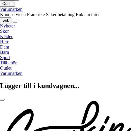
Outlet
Varumärken
Kundservice i Frankrike
Säker betalning
Enkla returer
Sök
Nyheter
Skor
Kläder
Herr
Dam
Barn
Sport
Tillbehör
Outlet
Varumärken
Lägger till i kundvagnen...