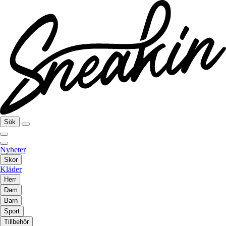
Sök
Nyheter
Skor
Kläder
Herr
Dam
Barn
Sport
Tillbehör