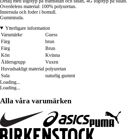
Detalj med logotyp på framsidan och sidan, 4G logotyp på sulan.
Overdelens material: 100% polyuretan.
Innersula och foder i bomull.
Gummisula.
Ytterligare information
Varumärke
Guess
Färg
brun
Färg
Brun
Kön
Kvinna
Åldersgrupp
Vuxen
Huvudsakligt material
polyuretan
Sula
naturlig gummi
Loading...
Loading...
Alla våra varumärken