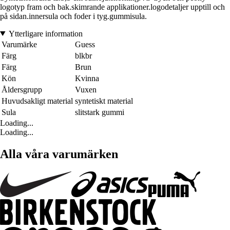
logotyp fram och bak.skimrande applikationer.logodetaljer upptill och
på sidan.innersula och foder i tyg.gummisula.
Ytterligare information
Varumärke
Guess
Färg
blkbr
Färg
Brun
Kön
Kvinna
Åldersgrupp
Vuxen
Huvudsakligt material
syntetiskt material
Sula
slitstark gummi
Loading...
Loading...
Alla våra varumärken