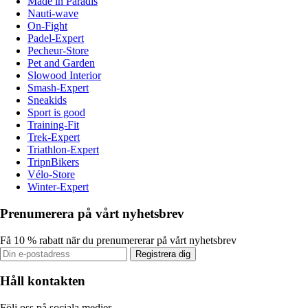
Made in Paradis
Nauti-wave
On-Fight
Padel-Expert
Pecheur-Store
Pet and Garden
Slowood Interior
Smash-Expert
Sneakids
Sport is good
Training-Fit
Trek-Expert
Triathlon-Expert
TripnBikers
Vélo-Store
Winter-Expert
Prenumerera på vårt nyhetsbrev
Få 10 % rabatt när du prenumererar på vårt nyhetsbrev
Registrera dig
Håll kontakten
Följ oss på sociala medier