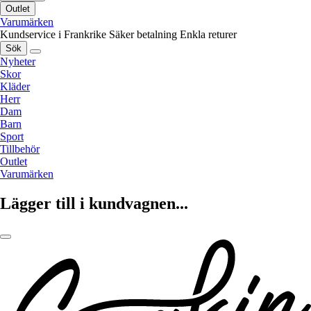
Outlet
Varumärken
Kundservice i Frankrike
Säker betalning
Enkla returer
Sök
Nyheter
Skor
Kläder
Herr
Dam
Barn
Sport
Tillbehör
Outlet
Varumärken
Lägger till i kundvagnen...