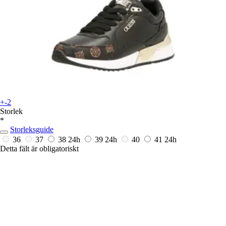
+-2
Storlek
*
Storleksguide
36
37
38
24h
39
24h
40
41
24h
Detta fält är obligatoriskt