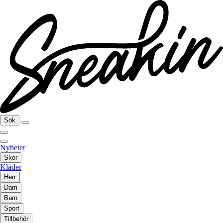
Sök
Nyheter
Skor
Kläder
Herr
Dam
Barn
Sport
Tillbehör