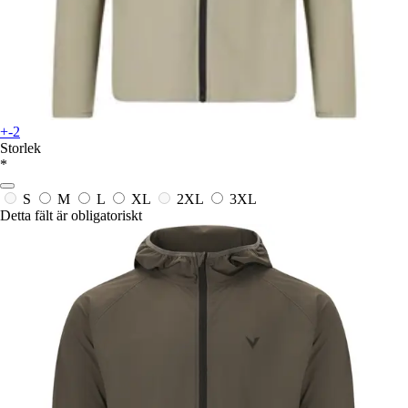
+-2
Storlek
*
S
M
L
XL
2XL
3XL
Detta fält är obligatoriskt