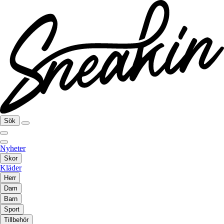
Sök
Nyheter
Skor
Kläder
Herr
Dam
Barn
Sport
Tillbehör