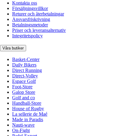
Kontakta oss
Försäljningsvillkor
Returer och återbetalningar
Ansvarsfriskrivning
Betalningsmetoder
Priser och leveransalternativ
Integritetspolicy
Våra butiker
Basket-Center
Daily Bikers
Direct Running
Direct-Volley
Espace Golf
Foot-Store
Galop Store
Golf and co
Handball-Store
House of Rugby
La sellerie de Maé
Made in Paradis
Nauti-wave
On-Fight
Padel-Expert