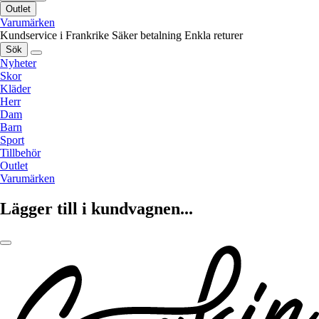
Outlet
Varumärken
Kundservice i Frankrike
Säker betalning
Enkla returer
Sök
Nyheter
Skor
Kläder
Herr
Dam
Barn
Sport
Tillbehör
Outlet
Varumärken
Lägger till i kundvagnen...