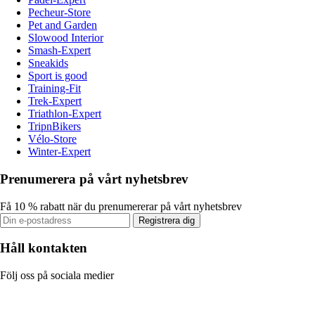
Pecheur-Store
Pet and Garden
Slowood Interior
Smash-Expert
Sneakids
Sport is good
Training-Fit
Trek-Expert
Triathlon-Expert
TripnBikers
Vélo-Store
Winter-Expert
Prenumerera på vårt nyhetsbrev
Få 10 % rabatt när du prenumererar på vårt nyhetsbrev
Registrera dig
Håll kontakten
Följ oss på sociala medier