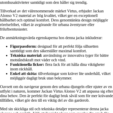
utomhusaktiviteter samtidigt som den håller sig trendig.
Tillverkad av det välrenommerade märket Virtus, erbjuder Jackan
Alonso V2 material av hög kvalitet, vilket ger en exceptionell
hållbarhet och optimal komfort. Dess genomtänkta design möjliggör
rörelsefrihet, vilket är avgörande för urbana äventyrare eller
friluftsentusiaster.
De anmärkningsvärda egenskaperna hos denna jacka inkluderar:
Figurpassform:
designad för att perfekt följa silhuetten
samtidigt som den säkerställer maximal komfort.
Tekniska material:
användning av innovativa tyger för bättre
motståndskraft mot väder och vind.
Funktionella fickor:
flera fack för att hålla dina viktigheter
inom räckhåll.
Enkel att sköta:
tillverkningar som kräver lite underhåll, vilket
möjliggör dagligt bruk utan bekymmer.
Oavsett om du navigerar genom den urbana djungeln eller njuter av en
utflykt i naturen, kommer Jackan Virtus Alonso V2 att anpassa sig efter
dina behov. Den är perfekt för dagligt bruk såväl som för mer krävande
tillfällen, vilket gör den till en viktig del av din garderob.
Med sin skickliga stil och tekniska detaljer representerar denna jacka