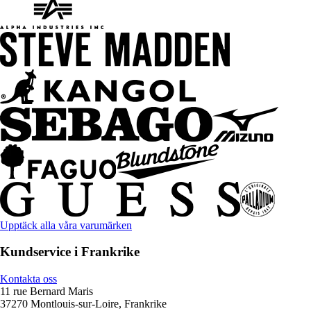
Upptäck alla våra varumärken
Kundservice i Frankrike
Kontakta oss
11 rue Bernard Maris
37270 Montlouis-sur-Loire, Frankrike