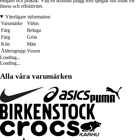
elegans och praktik. Välj ett ikoniskt plagg som speglar din smak för
finess och effektivitet.
Ytterligare information
Varumärke
Virtus
Färg
Beluga
Färg
Grön
Kön
Män
Åldersgrupp
Vuxen
Loading...
Loading...
Alla våra varumärken