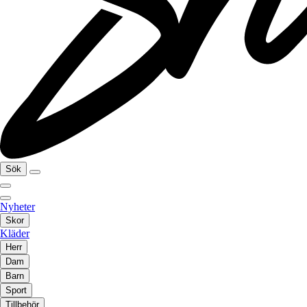
Sök
Nyheter
Skor
Kläder
Herr
Dam
Barn
Sport
Tillbehör