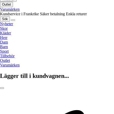
Outlet
Varumärken
Kundservice i Frankrike
Säker betalning
Enkla returer
Sök
Nyheter
Skor
Kläder
Herr
Dam
Barn
Sport
Tillbehör
Outlet
Varumärken
Lägger till i kundvagnen...