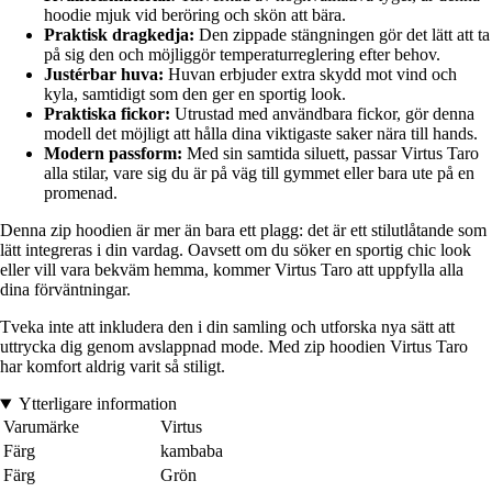
hoodie mjuk vid beröring och skön att bära.
Praktisk dragkedja:
Den zippade stängningen gör det lätt att ta
på sig den och möjliggör temperaturreglering efter behov.
Justérbar huva:
Huvan erbjuder extra skydd mot vind och
kyla, samtidigt som den ger en sportig look.
Praktiska fickor:
Utrustad med användbara fickor, gör denna
modell det möjligt att hålla dina viktigaste saker nära till hands.
Modern passform:
Med sin samtida siluett, passar Virtus Taro
alla stilar, vare sig du är på väg till gymmet eller bara ute på en
promenad.
Denna zip hoodien är mer än bara ett plagg: det är ett stilutlåtande som
lätt integreras i din vardag. Oavsett om du söker en sportig chic look
eller vill vara bekväm hemma, kommer Virtus Taro att uppfylla alla
dina förväntningar.
Tveka inte att inkludera den i din samling och utforska nya sätt att
uttrycka dig genom avslappnad mode. Med zip hoodien Virtus Taro
har komfort aldrig varit så stiligt.
Ytterligare information
Varumärke
Virtus
Färg
kambaba
Färg
Grön