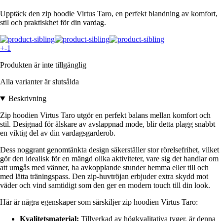
Upptäck den zip hoodie Virtus Taro, en perfekt blandning av komfort,
stil och praktiskhet för din vardag.
+-1
Produkten är inte tillgänglig
Alla varianter är slutsålda
Beskrivning
Zip hoodien Virtus Taro utgör en perfekt balans mellan komfort och
stil. Designad för älskare av avslappnad mode, blir detta plagg snabbt
en viktig del av din vardagsgarderob.
Dess noggrant genomtänkta design säkerställer stor rörelsefrihet, vilket
gör den idealisk för en mängd olika aktiviteter, vare sig det handlar om
att umgås med vänner, ha avkopplande stunder hemma eller till och
med lätta träningspass. Den zip-huvtröjan erbjuder extra skydd mot
väder och vind samtidigt som den ger en modern touch till din look.
Här är några egenskaper som särskiljer zip hoodien Virtus Taro:
Kvalitetsmaterial:
Tillverkad av högkvalitativa tyger, är denna