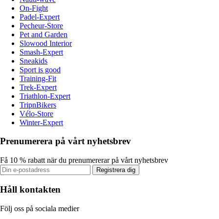
On-Fight
Padel-Expert
Pecheur-Store
Pet and Garden
Slowood Interior
Smash-Expert
Sneakids
Sport is good
Training-Fit
Trek-Expert
Triathlon-Expert
TripnBikers
Vélo-Store
Winter-Expert
Prenumerera på vårt nyhetsbrev
Få 10 % rabatt när du prenumererar på vårt nyhetsbrev
Registrera dig
Håll kontakten
Följ oss på sociala medier