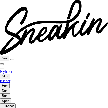
Sök
Nyheter
Skor
Kläder
Herr
Dam
Barn
Sport
Tillbehör