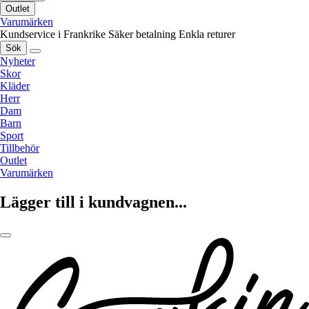
Outlet
Varumärken
Kundservice i Frankrike
Säker betalning
Enkla returer
Sök
Nyheter
Skor
Kläder
Herr
Dam
Barn
Sport
Tillbehör
Outlet
Varumärken
Lägger till i kundvagnen...