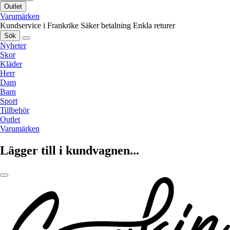
Outlet
Varumärken
Kundservice i Frankrike
Säker betalning
Enkla returer
Sök
Nyheter
Skor
Kläder
Herr
Dam
Barn
Sport
Tillbehör
Outlet
Varumärken
Lägger till i kundvagnen...