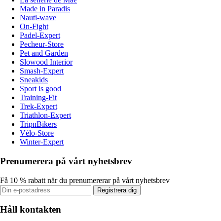
Made in Paradis
Nauti-wave
On-Fight
Padel-Expert
Pecheur-Store
Pet and Garden
Slowood Interior
Smash-Expert
Sneakids
Sport is good
Training-Fit
Trek-Expert
Triathlon-Expert
TripnBikers
Vélo-Store
Winter-Expert
Prenumerera på vårt nyhetsbrev
Få 10 % rabatt när du prenumererar på vårt nyhetsbrev
Registrera dig
Håll kontakten