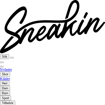
Sök
Nyheter
Skor
Kläder
Herr
Dam
Barn
Sport
Tillbehör