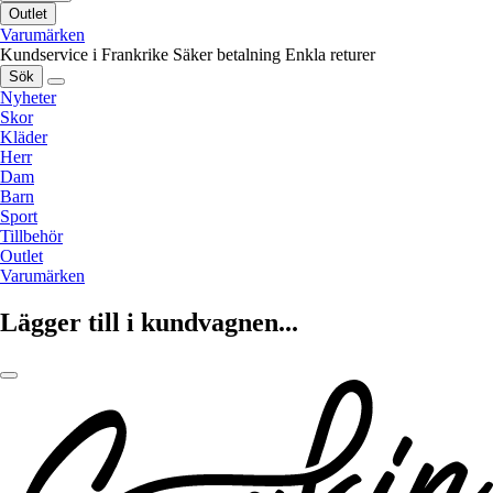
Outlet
Varumärken
Kundservice i Frankrike
Säker betalning
Enkla returer
Sök
Nyheter
Skor
Kläder
Herr
Dam
Barn
Sport
Tillbehör
Outlet
Varumärken
Lägger till i kundvagnen...