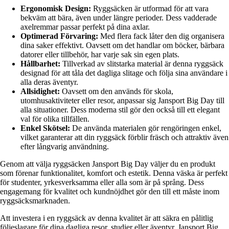
Ergonomisk Design:
Ryggsäcken är utformad för att vara
bekväm att bära, även under längre perioder. Dess vadderade
axelremmar passar perfekt på dina axlar.
Optimerad Förvaring:
Med flera fack låter den dig organisera
dina saker effektivt. Oavsett om det handlar om böcker, bärbara
datorer eller tillbehör, har varje sak sin egen plats.
Hållbarhet:
Tillverkad av slitstarka material är denna ryggsäck
designad för att tåla det dagliga slitage och följa sina användare i
alla deras äventyr.
Allsidighet:
Oavsett om den används för skola,
utomhusaktiviteter eller resor, anpassar sig Jansport Big Day till
alla situationer. Dess moderna stil gör den också till ett elegant
val för olika tillfällen.
Enkel Skötsel:
De använda materialen gör rengöringen enkel,
vilket garanterar att din ryggsäck förblir fräsch och attraktiv även
efter långvarig användning.
Genom att välja ryggsäcken Jansport Big Day väljer du en produkt
som förenar funktionalitet, komfort och estetik. Denna väska är perfekt
för studenter, yrkesverksamma eller alla som är på språng. Dess
engagemang för kvalitet och kundnöjdhet gör den till ett måste inom
ryggsäcksmarknaden.
Att investera i en ryggsäck av denna kvalitet är att säkra en pålitlig
följeslagare för dina dagliga resor, studier eller äventyr. Jansport Big