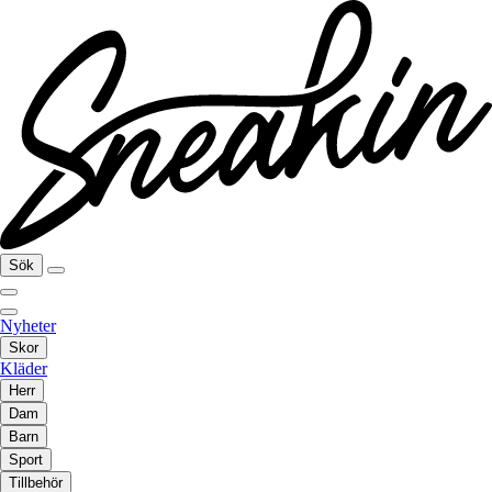
Sök
Nyheter
Skor
Kläder
Herr
Dam
Barn
Sport
Tillbehör