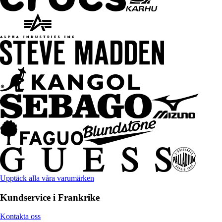
Upptäck alla våra varumärken
Kundservice i Frankrike
Kontakta oss