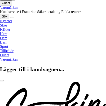
Outlet
Varumärken
Kundservice i Frankrike
Säker betalning
Enkla returer
Sök
Nyheter
Skor
Kläder
Herr
Dam
Barn
Sport
Tillbehör
Outlet
Varumärken
Lägger till i kundvagnen...