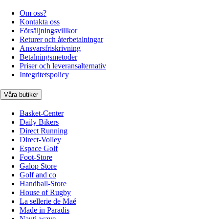
Om oss?
Kontakta oss
Försäljningsvillkor
Returer och återbetalningar
Ansvarsfriskrivning
Betalningsmetoder
Priser och leveransalternativ
Integritetspolicy
Våra butiker
Basket-Center
Daily Bikers
Direct Running
Direct-Volley
Espace Golf
Foot-Store
Galop Store
Golf and co
Handball-Store
House of Rugby
La sellerie de Maé
Made in Paradis
Nauti-wave