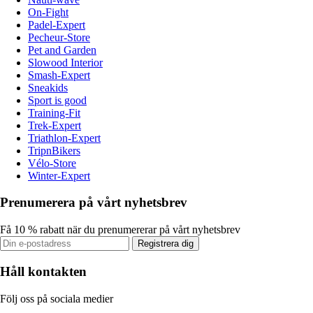
On-Fight
Padel-Expert
Pecheur-Store
Pet and Garden
Slowood Interior
Smash-Expert
Sneakids
Sport is good
Training-Fit
Trek-Expert
Triathlon-Expert
TripnBikers
Vélo-Store
Winter-Expert
Prenumerera på vårt nyhetsbrev
Få 10 % rabatt när du prenumererar på vårt nyhetsbrev
Registrera dig
Håll kontakten
Följ oss på sociala medier