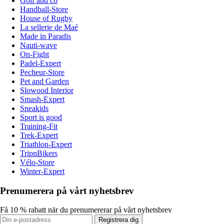
Golf and co
Handball-Store
House of Rugby
La sellerie de Maé
Made in Paradis
Nauti-wave
On-Fight
Padel-Expert
Pecheur-Store
Pet and Garden
Slowood Interior
Smash-Expert
Sneakids
Sport is good
Training-Fit
Trek-Expert
Triathlon-Expert
TripnBikers
Vélo-Store
Winter-Expert
Prenumerera på vårt nyhetsbrev
Få 10 % rabatt när du prenumererar på vårt nyhetsbrev
Registrera dig