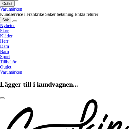
Outlet
Varumärken
Kundservice i Frankrike
Säker betalning
Enkla returer
Sök
Nyheter
Skor
Kläder
Herr
Dam
Barn
Sport
Tillbehör
Outlet
Varumärken
Lägger till i kundvagnen...