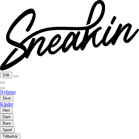
Sök
Nyheter
Skor
Kläder
Herr
Dam
Barn
Sport
Tillbehör