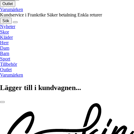
Outlet
Varumärken
Kundservice i Frankrike
Säker betalning
Enkla returer
Sök
Nyheter
Skor
Kläder
Herr
Dam
Barn
Sport
Tillbehör
Outlet
Varumärken
Lägger till i kundvagnen...