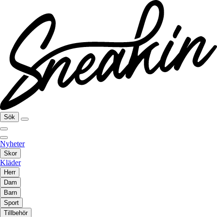
Sök
Nyheter
Skor
Kläder
Herr
Dam
Barn
Sport
Tillbehör