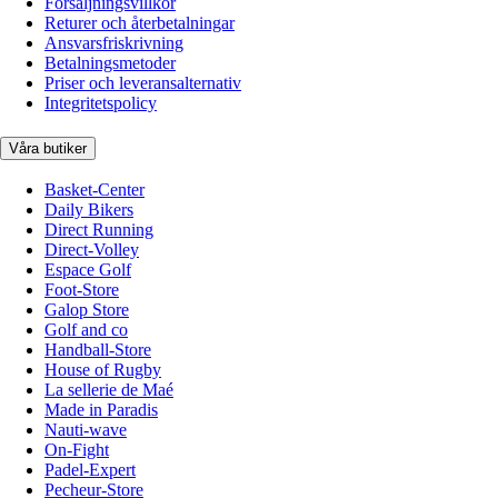
Försäljningsvillkor
Returer och återbetalningar
Ansvarsfriskrivning
Betalningsmetoder
Priser och leveransalternativ
Integritetspolicy
Våra butiker
Basket-Center
Daily Bikers
Direct Running
Direct-Volley
Espace Golf
Foot-Store
Galop Store
Golf and co
Handball-Store
House of Rugby
La sellerie de Maé
Made in Paradis
Nauti-wave
On-Fight
Padel-Expert
Pecheur-Store