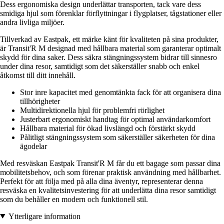
Dess ergonomiska design underlättar transporten, tack vare dess
smidiga hjul som förenklar förflyttningar i flygplatser, tågstationer eller
andra livliga miljöer.
Tillverkad av Eastpak, ett märke känt för kvaliteten på sina produkter,
är Transit'R M designad med hållbara material som garanterar optimalt
skydd för dina saker. Dess säkra stängningssystem bidrar till sinnesro
under dina resor, samtidigt som det säkerställer snabb och enkel
åtkomst till ditt innehåll.
Stor inre kapacitet med genomtänkta fack för att organisera dina
tillhörigheter
Multidirektionella hjul för problemfri rörlighet
Justerbart ergonomiskt handtag för optimal användarkomfort
Hållbara material för ökad livslängd och förstärkt skydd
Pålitligt stängningssystem som säkerställer säkerheten för dina
ägodelar
Med resväskan Eastpak Transit'R M får du ett bagage som passar dina
mobilitetsbehov, och som förenar praktisk användning med hållbarhet.
Perfekt för att följa med på alla dina äventyr, representerar denna
resväska en kvalitetsinvestering för att underlätta dina resor samtidigt
som du behåller en modern och funktionell stil.
Ytterligare information