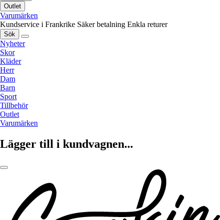
Outlet
Varumärken
Kundservice i Frankrike
Säker betalning
Enkla returer
Sök
Nyheter
Skor
Kläder
Herr
Dam
Barn
Sport
Tillbehör
Outlet
Varumärken
Lägger till i kundvagnen...