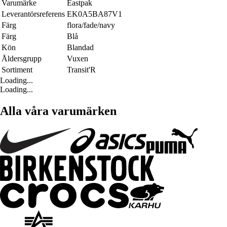
Varumärke
Eastpak
Leverantörsreferens
EK0A5BA87V1
Färg
flora/fade/navy
Färg
Blå
Kön
Blandad
Åldersgrupp
Vuxen
Sortiment
Transit'R
Loading...
Loading...
Alla våra varumärken