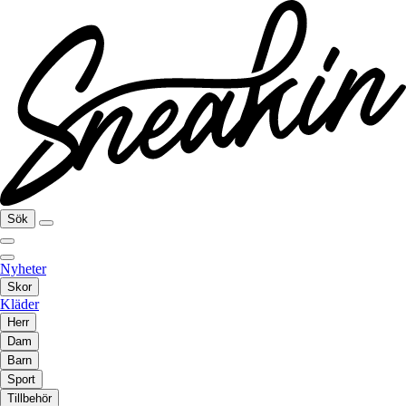
Sök
Nyheter
Skor
Kläder
Herr
Dam
Barn
Sport
Tillbehör