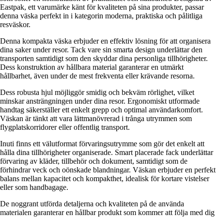
Eastpak, ett varumärke känt för kvaliteten på sina produkter, passar
denna väska perfekt in i kategorin moderna, praktiska och pålitliga
resväskor.
Denna kompakta väska erbjuder en effektiv lösning för att organisera
dina saker under resor. Tack vare sin smarta design underlättar den
transporten samtidigt som den skyddar dina personliga tillhörigheter.
Dess konstruktion av hållbara material garanterar en utmärkt
hållbarhet, även under de mest frekventa eller krävande resorna.
Dess robusta hjul möjliggör smidig och bekväm rörlighet, vilket
minskar ansträngningen under dina resor. Ergonomiskt utformade
handtag säkerställer ett enkelt grepp och optimal användarkomfort.
Väskan är tänkt att vara lättmanövrerad i trånga utrymmen som
flygplatskorridorer eller offentlig transport.
Inuti finns ett välutformat förvaringsutrymme som gör det enkelt att
hålla dina tillhörigheter organiserade. Smart placerade fack underlättar
förvaring av kläder, tillbehör och dokument, samtidigt som de
förhindrar veck och oönskade blandningar. Väskan erbjuder en perfekt
balans mellan kapacitet och kompakthet, idealisk för kortare vistelser
eller som handbagage.
De noggrant utförda detaljerna och kvaliteten på de använda
materialen garanterar en hållbar produkt som kommer att följa med dig