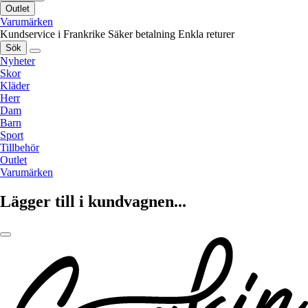
Outlet
Varumärken
Kundservice i Frankrike
Säker betalning
Enkla returer
Sök
Nyheter
Skor
Kläder
Herr
Dam
Barn
Sport
Tillbehör
Outlet
Varumärken
Lägger till i kundvagnen...