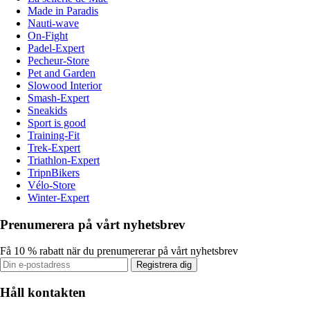
Made in Paradis
Nauti-wave
On-Fight
Padel-Expert
Pecheur-Store
Pet and Garden
Slowood Interior
Smash-Expert
Sneakids
Sport is good
Training-Fit
Trek-Expert
Triathlon-Expert
TripnBikers
Vélo-Store
Winter-Expert
Prenumerera på vårt nyhetsbrev
Få 10 % rabatt när du prenumererar på vårt nyhetsbrev
Registrera dig
Håll kontakten